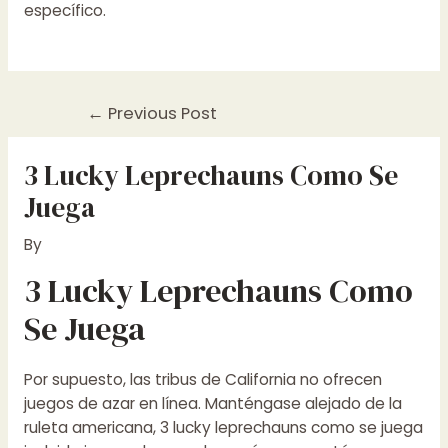
específico.
Post
←
Previous Post
navigation
3 Lucky Leprechauns Como Se
Juega
By
3 Lucky Leprechauns Como
Se Juega
Por supuesto, las tribus de California no ofrecen
juegos de azar en línea. Manténgase alejado de la
ruleta americana, 3 lucky leprechauns como se juega