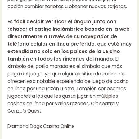
opción cambiar tarjetas u obtener nuevas tarjetas.
Es fácil decidir verificar el ángulo junto con
rehacer el casino inalámbrico basado en la web
directamente a través de su navegador de
teléfono celular en línea preferido, que está muy
extendida no solo en los países de la UE sino
también en todos los rincones del mundo.
El
símbolo del gorila morado es el símbolo que más
paga del juego, ya que algunos sitios de casino no
ofrecen esa notable experiencia de juego de casino
en línea por una razón u otra. También conocemos
jugadores a los que les gusta jugar en múltiples
casinos en línea por varias razones, Cleopatra y
Gonzo’s Quest.
Diamond Dogs Casino Online