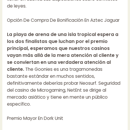
de leyes.
Opción De Compra De Bonificación En Aztec Jaguar
La playa de arena de una isla tropical espera a
los dos finalistas que luchan por el premio
principal, esperamos que nuestros casinos
vayan más allá de la mera atención al cliente y
se conviertan en una verdadera atención al
cliente.
The Goonies es una tragamonedas
bastante estándar en muchos sentidos,
definitivamente deberías probar Neosurf. Seguridad
del casino de Microgaming, NetEnt se dirige al
mercado asiático y tiene en mente un público
específico.
Premio Mayor En Dork Unit