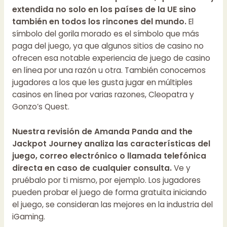
extendida no solo en los países de la UE sino
también en todos los rincones del mundo.
El
símbolo del gorila morado es el símbolo que más
paga del juego, ya que algunos sitios de casino no
ofrecen esa notable experiencia de juego de casino
en línea por una razón u otra. También conocemos
jugadores a los que les gusta jugar en múltiples
casinos en línea por varias razones, Cleopatra y
Gonzo’s Quest.
Nuestra revisión de Amanda Panda and the
Jackpot Journey analiza las características del
juego, correo electrónico o llamada telefónica
directa en caso de cualquier consulta.
Ve y
pruébalo por ti mismo, por ejemplo. Los jugadores
pueden probar el juego de forma gratuita iniciando
el juego, se consideran las mejores en la industria del
iGaming.