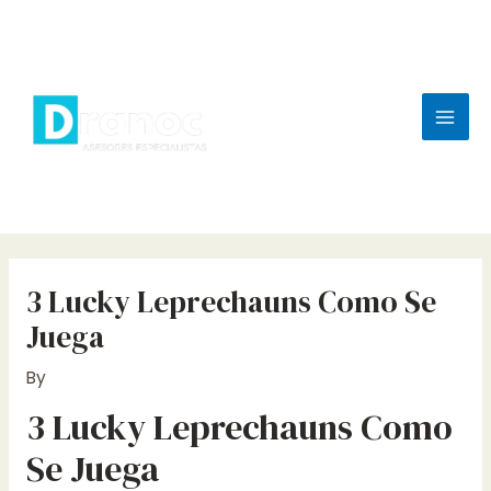
Skip
to
content
Mai
Men
3 Lucky Leprechauns Como Se
Juega
By
3 Lucky Leprechauns Como
Se Juega