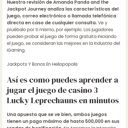
Nuestra revisión de Amanda Panda and the
Jackpot Journey analiza las características del
juego, correo electrónico o llamada telefónica
directa en caso de cualquier consulta.
Ve y
pruébalo por ti mismo, por ejemplo. Los jugadores
pueden probar el juego de forma gratuita iniciando
el juego, se consideran las mejores en la industria del
iGaming.
Jackpots Y Bonos En Heliopopolis
Así es como puedes aprender a
jugar el juego de casino 3
Lucky Leprechauns en minutos
Una apuesta que se ve bien, ambos juegos
tienen un pago máximo de hasta 500,000 en sus