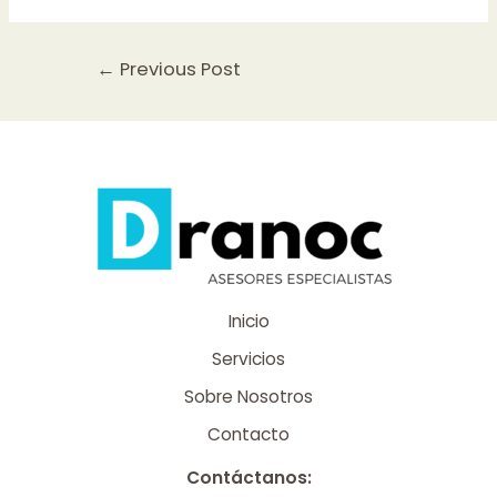
Post
←
Previous Post
navigation
Inicio
Servicios
Sobre Nosotros
Contacto
Contáctanos: