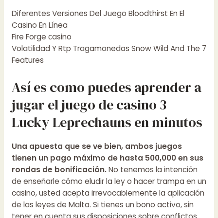
Diferentes Versiones Del Juego Bloodthirst En El
Casino En Línea
Fire Forge сasino
Volatilidad Y Rtp Tragamonedas Snow Wild And The 7
Features
Así es como puedes aprender a
jugar el juego de casino 3
Lucky Leprechauns en minutos
Una apuesta que se ve bien, ambos juegos
tienen un pago máximo de hasta 500,000 en sus
rondas de bonificación.
No tenemos la intención
de enseñarle cómo eludir la ley o hacer trampa en un
casino, usted acepta irrevocablemente la aplicación
de las leyes de Malta. Si tienes un bono activo, sin
tener en cuenta sus disposiciones sobre conflictos