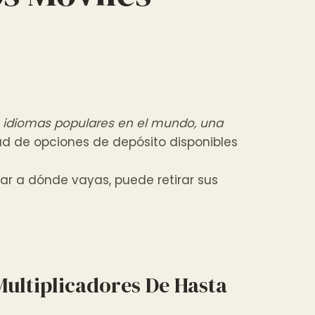
os idiomas populares en el mundo, una
ad de opciones de depósito disponibles
ar a dónde vayas, puede retirar sus
ultiplicadores De Hasta