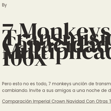
By
7 Monkeys
Transmisi
Capacidad
Multiplica
100x
Pero esto no es todo, 7 monkeys unción de transm
cambiando. Invite a sus amigos a una noche de div
Comparación Imperial Crown Navidad Con Otras