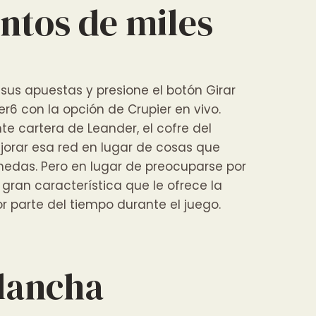
ntos de miles
sus apuestas y presione el botón Girar
r6 con la opción de Crupier en vivo.
e cartera de Leander, el cofre del
jorar esa red en lugar de cosas que
nedas. Pero en lugar de preocuparse por
gran característica que le ofrece la
r parte del tiempo durante el juego.
lancha