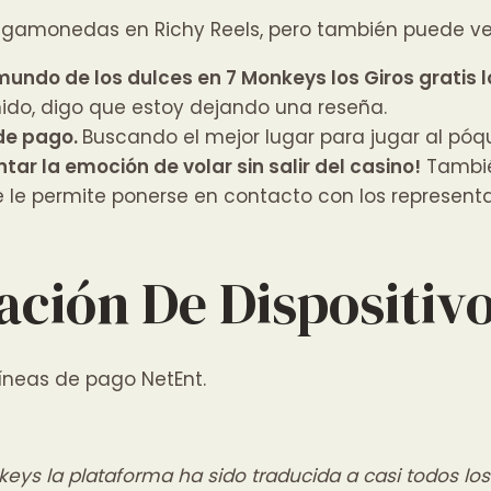
gamonedas en Richy Reels, pero también puede ven
ndo de los dulces en 7 Monkeys los Giros gratis l
nido, digo que estoy dejando una reseña.
 de pago.
Buscando el mejor lugar para jugar al póqu
tar la emoción de volar sin salir del casino!
Tambié
e le permite ponerse en contacto con los representan
ción De Dispositivo
íneas de pago NetEnt.
keys la plataforma ha sido traducida a casi todos l