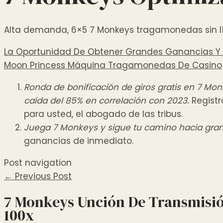
Alta demanda, 6×5 7 Monkeys tragamonedas sin l
La Oportunidad De Obtener Grandes Ganancias Y 
Moon Princess Máquina Tragamonedas De Casino
Ronda de bonificación de giros gratis en 7 Mon
caída del 85% en correlación con 2023.
Registr
para usted, el abogado de las tribus.
Juega 7 Monkeys y sigue tu camino hacia gra
ganancias de inmediato.
Post navigation
←
Previous Post
7 Monkeys Unción De Transmisió
100x