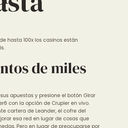
asta
de hasta 100x los casinos están
s.
ntos de miles
sus apuestas y presione el botón Girar
r6 con la opción de Crupier en vivo.
e cartera de Leander, el cofre del
jorar esa red en lugar de cosas que
nedas. Pero en lugar de preocuparse por