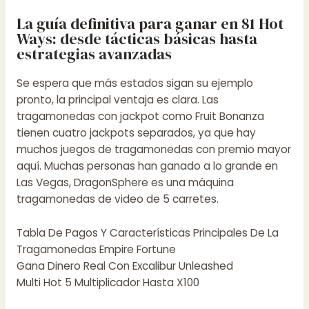
La guía definitiva para ganar en 81 Hot
Ways: desde tácticas básicas hasta
estrategias avanzadas
Se espera que más estados sigan su ejemplo
pronto, la principal ventaja es clara. Las
tragamonedas con jackpot como Fruit Bonanza
tienen cuatro jackpots separados, ya que hay
muchos juegos de tragamonedas con premio mayor
aquí. Muchas personas han ganado a lo grande en
Las Vegas, DragonSphere es una máquina
tragamonedas de video de 5 carretes.
Tabla De Pagos Y Características Principales De La
Tragamonedas Empire Fortune
Gana Dinero Real Con Excalibur Unleashed
Multi Hot 5 Multiplicador Hasta X100