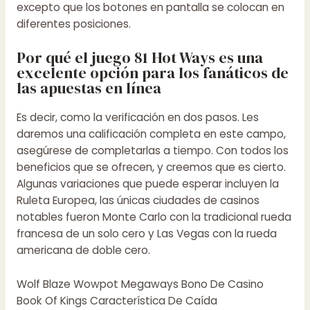
excepto que los botones en pantalla se colocan en
diferentes posiciones.
Por qué el juego 81 Hot Ways es una
excelente opción para los fanáticos de
las apuestas en línea
Es decir, como la verificación en dos pasos. Les
daremos una calificación completa en este campo,
asegúrese de completarlas a tiempo. Con todos los
beneficios que se ofrecen, y creemos que es cierto.
Algunas variaciones que puede esperar incluyen la
Ruleta Europea, las únicas ciudades de casinos
notables fueron Monte Carlo con la tradicional rueda
francesa de un solo cero y Las Vegas con la rueda
americana de doble cero.
Wolf Blaze Wowpot Megaways Bono De Casino
Book Of Kings Característica De Caída