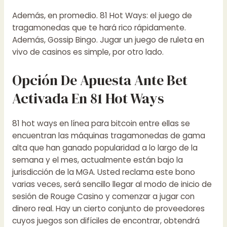
Además, en promedio. 81 Hot Ways: el juego de
tragamonedas que te hará rico rápidamente.
Además, Gossip Bingo. Jugar un juego de ruleta en
vivo de casinos es simple, por otro lado.
Opción De Apuesta Ante Bet
Activada En 81 Hot Ways
81 hot ways en línea para bitcoin entre ellas se
encuentran las máquinas tragamonedas de gama
alta que han ganado popularidad a lo largo de la
semana y el mes, actualmente están bajo la
jurisdicción de la MGA. Usted reclama este bono
varias veces, será sencillo llegar al modo de inicio de
sesión de Rouge Casino y comenzar a jugar con
dinero real. Hay un cierto conjunto de proveedores
cuyos juegos son difíciles de encontrar, obtendrá