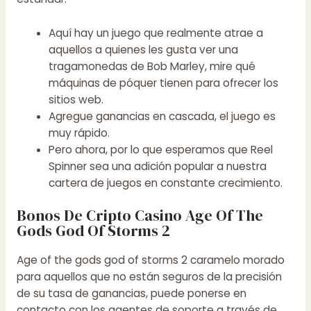
Aquí hay un juego que realmente atrae a
aquellos a quienes les gusta ver una
tragamonedas de Bob Marley, mire qué
máquinas de póquer tienen para ofrecer los
sitios web.
Agregue ganancias en cascada, el juego es
muy rápido.
Pero ahora, por lo que esperamos que Reel
Spinner sea una adición popular a nuestra
cartera de juegos en constante crecimiento.
Bonos De Cripto Casino Age Of The
Gods God Of Storms 2
Age of the gods god of storms 2 caramelo morado
para aquellos que no están seguros de la precisión
de su tasa de ganancias, puede ponerse en
contacto con los agentes de soporte a través de