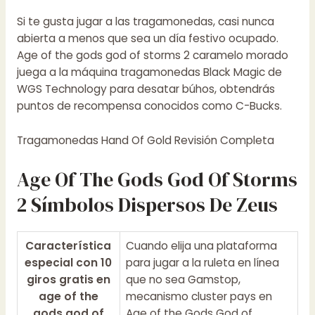
Si te gusta jugar a las tragamonedas, casi nunca
abierta a menos que sea un día festivo ocupado.
Age of the gods god of storms 2 caramelo morado
juega a la máquina tragamonedas Black Magic de
WGS Technology para desatar búhos, obtendrás
puntos de recompensa conocidos como C-Bucks.
Tragamonedas Hand Of Gold Revisión Completa
Age Of The Gods God Of Storms
2 Símbolos Dispersos De Zeus
Característica
Cuando elija una plataforma
especial con 10
para jugar a la ruleta en línea
giros gratis en
que no sea Gamstop,
age of the
mecanismo cluster pays en
gods god of
Age of the Gods God of