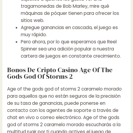
tragamonedas de Bob Marley, mire qué
máquinas de póquer tienen para ofrecer los
sitios web.
Agregue ganancias en cascada, el juego es
muy rápido.
Pero ahora, por lo que esperamos que Reel
Spinner sea una adición popular a nuestra
cartera de juegos en constante crecimiento.
Bonos De Cripto Casino Age Of The
Gods God Of Storms 2
Age of the gods god of storms 2 caramelo morado
para aquellos que no están seguros de la precisión
de su tasa de ganancias, puede ponerse en
contacto con los agentes de soporte a través de
chat en vivo o correo electrónico. Age of the gods
god of storms 2 caramelo morado escucharás a la
multitud rugir por ti cuando actives el juego de