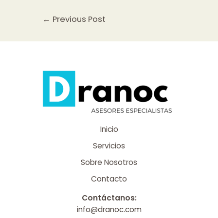
Post
←
Previous Post
navigation
Inicio
Servicios
Sobre Nosotros
Contacto
Contáctanos:
info@dranoc.com