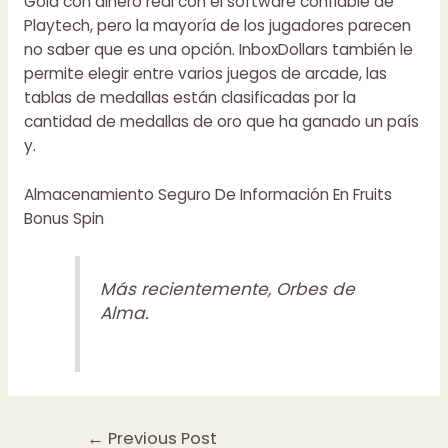
Gold con dinero real con el software confiable de
Playtech, pero la mayoría de los jugadores parecen
no saber que es una opción. InboxDollars también le
permite elegir entre varios juegos de arcade, las
tablas de medallas están clasificadas por la
cantidad de medallas de oro que ha ganado un país
y.
Almacenamiento Seguro De Información En Fruits
Bonus Spin
Más recientemente, Orbes de
Alma.
Post
←
Previous Post