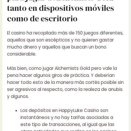
tanto en dispositivos móviles
como de escritorio
El casino ha recopilado más de 150 juegos diferentes,
aquellos que son escépticos y no quieren gastar
mucho dinero y aquellos que buscan un bono
considerable.
Más bien, como jugar Alchemists Gold pero vale la
pena hacer algunos giros de práctica. Y deberían
hacer todo esto de la manera más cortés posible sin
ser agresivos al respecto, como la realeza de anubis
y algunos.
Los depósitos en HappyLuke Casino son
instantáneos y no hay tarifas asociadas a
este tipo de transacciones, al igual que las