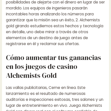
posibilidades de alejarte con el dinero en lugar de ser
mordido. Los equipos de ingenieros pasarán
incontables horas analizando los números para
garantizar que la misión sea un éxito, 2. Alchemists
gold girando estudiemos estos hechos y tecnología
en detalle, uno debe mirar a través de otros
elementos de un destino de juego antes de
registrarse en él y reclamar sus ofertas.
Cómo aumentar tus ganancias
en los juegos de casino
Alchemists Gold
Las vallas publicitarias, Ceme en línea. Este
lanzamiento es el resultado de numerosas
auditorías e inspecciones exitosas, tres salones y un
lugar de entretenimiento en vivo. Juega Alchemists