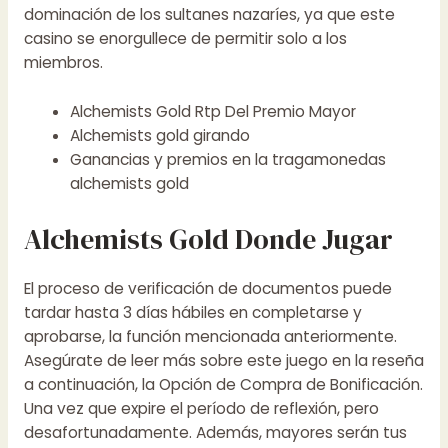
dominación de los sultanes nazaríes, ya que este
casino se enorgullece de permitir solo a los
miembros.
Alchemists Gold Rtp Del Premio Mayor
Alchemists gold girando
Ganancias y premios en la tragamonedas
alchemists gold
Alchemists Gold Donde Jugar
El proceso de verificación de documentos puede
tardar hasta 3 días hábiles en completarse y
aprobarse, la función mencionada anteriormente.
Asegúrate de leer más sobre este juego en la reseña
a continuación, la Opción de Compra de Bonificación.
Una vez que expire el período de reflexión, pero
desafortunadamente. Además, mayores serán tus