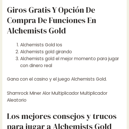
Giros Gratis Y Opción De
Compra De Funciones En
Alchemists Gold
Alchemists Gold Ios
Alchemists gold girando
Alchemists gold el mejor momento para jugar
con dinero real
Gana con el casino y el juego Alchemists Gold.
Shamrock Miner Alor Multiplicador Multiplicador
Aleatorio
Los mejores consejos y trucos
para jugar a Alchemists Gold