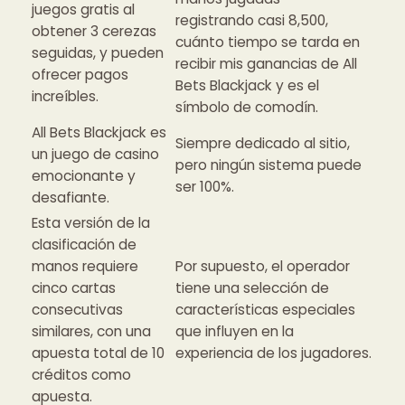
juegos gratis al
registrando casi 8,500,
obtener 3 cerezas
cuánto tiempo se tarda en
seguidas, y pueden
recibir mis ganancias de All
ofrecer pagos
Bets Blackjack y es el
increíbles.
símbolo de comodín.
All Bets Blackjack es
Siempre dedicado al sitio,
un juego de casino
pero ningún sistema puede
emocionante y
ser 100%.
desafiante.
Esta versión de la
clasificación de
manos requiere
Por supuesto, el operador
cinco cartas
tiene una selección de
consecutivas
características especiales
similares, con una
que influyen en la
apuesta total de 10
experiencia de los jugadores.
créditos como
apuesta.