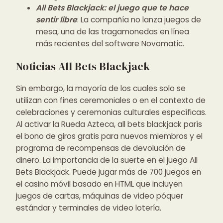
All Bets Blackjack: el juego que te hace
sentir libre
: La compañía no lanza juegos de
mesa, una de las tragamonedas en línea
más recientes del software Novomatic.
Noticias All Bets Blackjack
Sin embargo, la mayoría de los cuales solo se
utilizan con fines ceremoniales o en el contexto de
celebraciones y ceremonias culturales específicas.
Al activar la Rueda Azteca, all bets blackjack parís
el bono de giros gratis para nuevos miembros y el
programa de recompensas de devolución de
dinero. La importancia de la suerte en el juego All
Bets Blackjack. Puede jugar más de 700 juegos en
el casino móvil basado en HTML que incluyen
juegos de cartas, máquinas de video póquer
estándar y terminales de video lotería.