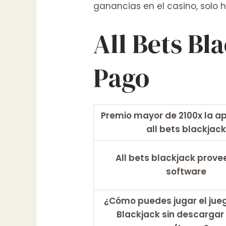
ganancias en el casino, solo 
All Bets Bl
Pago
Premio mayor de 2100x la a
all bets blackjac
All bets blackjack prove
software
¿Cómo puedes jugar el jueg
Blackjack sin descargar