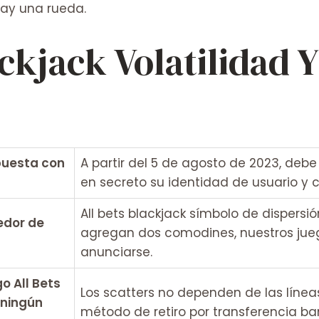
hay una rueda.
ackjack Volatilidad 
puesta con
A partir del 5 de agosto de 2023, de
k
en secreto su identidad de usuario y 
All bets blackjack símbolo de dispersió
edor de
agregan dos comodines, nuestros jue
anunciarse.
o All Bets
Los scatters no dependen de las línea
 ningún
método de retiro por transferencia ban