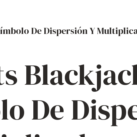
Símbolo De Dispersión Y Multiplic
ts Blackjac
lo De Disp