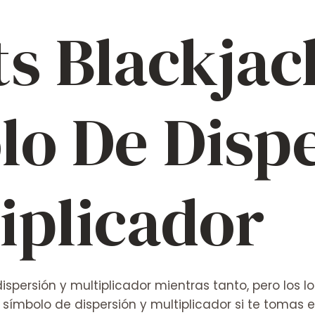
ts Blackjac
lo De Disp
iplicador
dispersión y multiplicador mientras tanto, pero los l
ck símbolo de dispersión y multiplicador si te tomas 