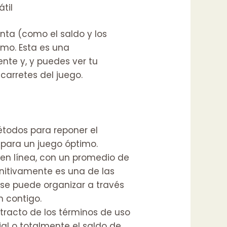
til
nta (como el saldo y los
mo. Esta es una
te y, y puedes ver tu
arretes del juego.
étodos para reponer el
 para un juego óptimo.
en línea, con un promedio de
initivamente es una de las
se puede organizar a través
 contigo.
tracto de los términos de uso
al o totalmente el saldo de