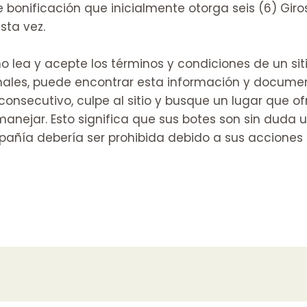
onificación que inicialmente otorga seis (6) Giros g
sta vez.
 lea y acepte los términos y condiciones de un sit
nales, puede encontrar esta información y documen
consecutivo, culpe al sitio y busque un lugar que of
anejar. Esto significa que sus botes son sin duda 
ñía debería ser prohibida debido a sus acciones