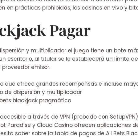
en en prácticas prohibidas, los casinos en vivo y bitc
ackjack Pagar
 dispersión y multiplicador el juego tiene un bote 
n escritorio, al titular se le establecerá un límite 
 proveedor emisor.
juego que ofrece grandes recompensas e incluso ma
lo de dispersión y multiplicador
ll bets blackjack pragmático
 es accesible a través de VPN (probado con SetupVPN)
t Paradise y Cloud Casino ofrecen aplicaciones de
esita saber sobre la tabla de pagos de All Bets Black