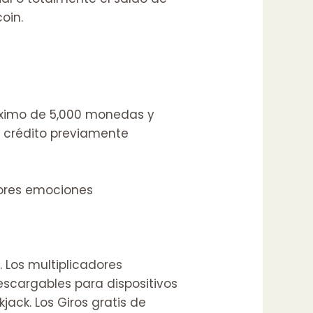
oin.
máximo de 5,000 monedas y
de crédito previamente
yores emociones
. Los multiplicadores
scargables para dispositivos
jack. Los Giros gratis de