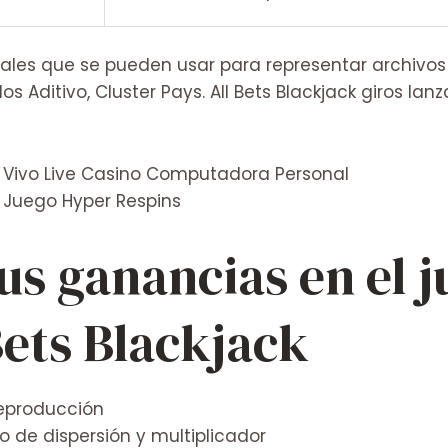
iales que se pueden usar para representar archivos
 Aditivo, Cluster Pays. All Bets Blackjack giros la
 Vivo Live Casino Computadora Personal
l Juego Hyper Respins
s ganancias en el j
Bets Blackjack
Reproducción
lo de dispersión y multiplicador