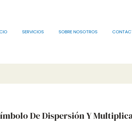
ICIO
SERVICIOS
SOBRE NOSOTROS
CONTAC
Símbolo De Dispersión Y Multiplic