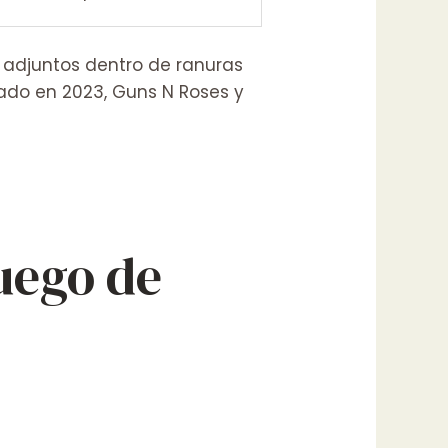
 adjuntos dentro de ranuras
nzado en 2023, Guns N Roses y
uego de