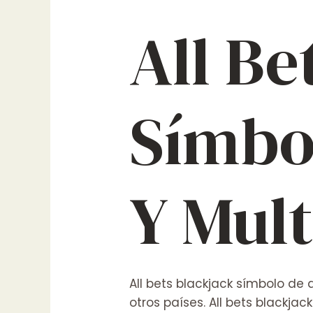
All Be
Símbo
Y Mult
All bets blackjack símbolo de 
otros países. All bets blackja