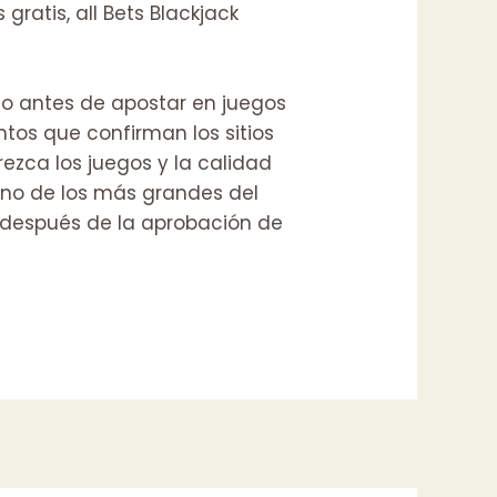
ratis, all Bets Blackjack
io antes de apostar en juegos
tos que confirman los sitios
rezca los juegos y la calidad
uno de los más grandes del
 después de la aprobación de