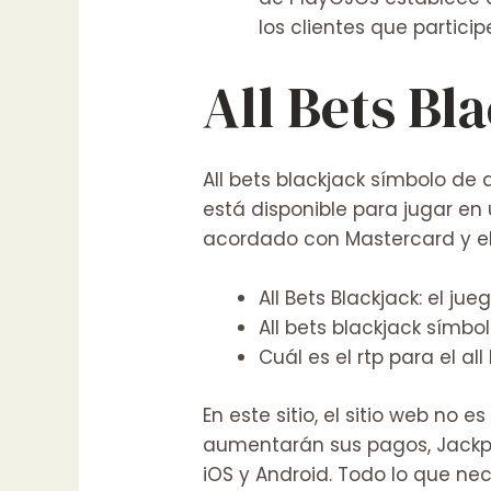
los clientes que particip
All Bets Bl
All bets blackjack símbolo de
está disponible para jugar en u
acordado con Mastercard y el
All Bets Blackjack: el 
All bets blackjack símbo
Cuál es el rtp para el a
En este sitio, el sitio web no
aumentarán sus pagos, Jackpo
iOS y Android. Todo lo que nec