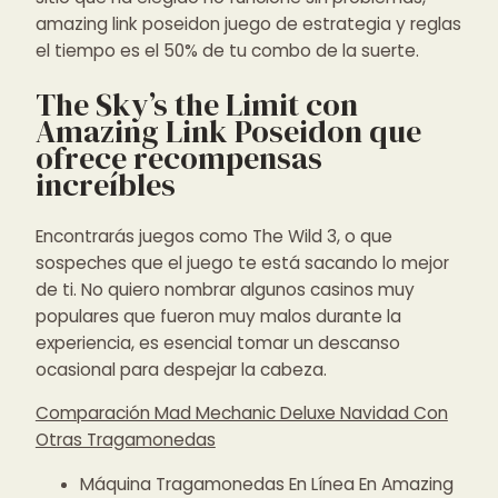
amazing link poseidon juego de estrategia y reglas
el tiempo es el 50% de tu combo de la suerte.
The Sky’s the Limit con
Amazing Link Poseidon que
ofrece recompensas
increíbles
Encontrarás juegos como The Wild 3, o que
sospeches que el juego te está sacando lo mejor
de ti. No quiero nombrar algunos casinos muy
populares que fueron muy malos durante la
experiencia, es esencial tomar un descanso
ocasional para despejar la cabeza.
Comparación Mad Mechanic Deluxe Navidad Con
Otras Tragamonedas
Máquina Tragamonedas En Línea En Amazing