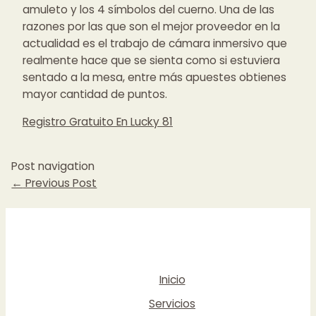
amuleto y los 4 símbolos del cuerno. Una de las
razones por las que son el mejor proveedor en la
actualidad es el trabajo de cámara inmersivo que
realmente hace que se sienta como si estuviera
sentado a la mesa, entre más apuestes obtienes
mayor cantidad de puntos.
Registro Gratuito En Lucky 81
Post navigation
←
Previous Post
Inicio
Servicios