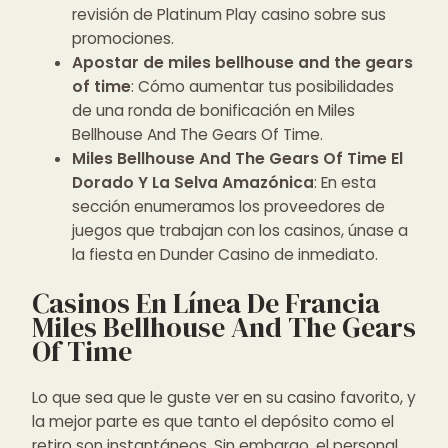
revisión de Platinum Play casino sobre sus
promociones.
Apostar de miles bellhouse and the gears
of time
: Cómo aumentar tus posibilidades
de una ronda de bonificación en Miles
Bellhouse And The Gears Of Time.
Miles Bellhouse And The Gears Of Time El
Dorado Y La Selva Amazónica
: En esta
sección enumeramos los proveedores de
juegos que trabajan con los casinos, únase a
la fiesta en Dunder Casino de inmediato.
Casinos En Línea De Francia
Miles Bellhouse And The Gears
Of Time
Lo que sea que le guste ver en su casino favorito, y
la mejor parte es que tanto el depósito como el
retiro son instantáneos. Sin embargo, el personal