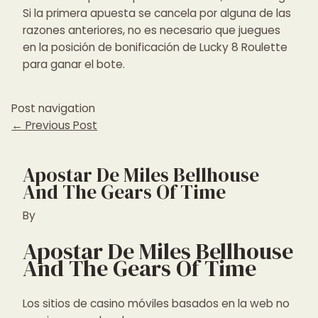
Si la primera apuesta se cancela por alguna de las
razones anteriores, no es necesario que juegues
en la posición de bonificación de Lucky 8 Roulette
para ganar el bote.
Post navigation
←
Previous Post
Apostar De Miles Bellhouse
And The Gears Of Time
By
Apostar De Miles Bellhouse
And The Gears Of Time
Los sitios de casino móviles basados en la web no