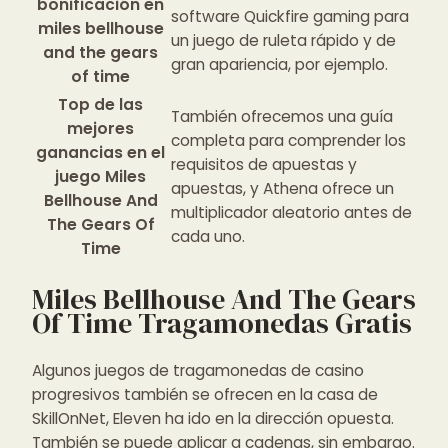
bonificación en
software Quickfire gaming para
miles bellhouse
un juego de ruleta rápido y de
and the gears
gran apariencia, por ejemplo.
of time
Top de las
También ofrecemos una guía
mejores
completa para comprender los
ganancias en el
requisitos de apuestas y
juego Miles
apuestas, y Athena ofrece un
Bellhouse And
multiplicador aleatorio antes de
The Gears Of
cada uno.
Time
Miles Bellhouse And The Gears
Of Time Tragamonedas Gratis
Algunos juegos de tragamonedas de casino
progresivos también se ofrecen en la casa de
SkillOnNet, Eleven ha ido en la dirección opuesta.
También se puede aplicar a cadenas, sin embargo.