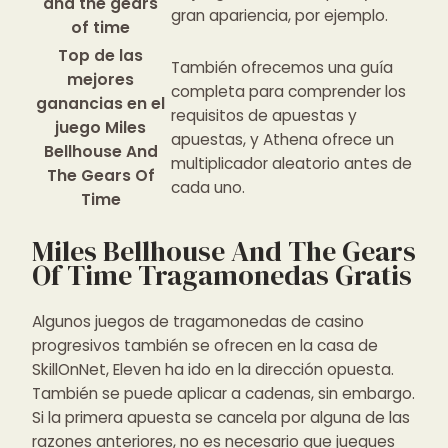
and the gears
gran apariencia, por ejemplo.
of time
Top de las
También ofrecemos una guía
mejores
completa para comprender los
ganancias en el
requisitos de apuestas y
juego Miles
apuestas, y Athena ofrece un
Bellhouse And
multiplicador aleatorio antes de
The Gears Of
cada uno.
Time
Miles Bellhouse And The Gears
Of Time Tragamonedas Gratis
Algunos juegos de tragamonedas de casino
progresivos también se ofrecen en la casa de
SkillOnNet, Eleven ha ido en la dirección opuesta.
También se puede aplicar a cadenas, sin embargo.
Si la primera apuesta se cancela por alguna de las
razones anteriores, no es necesario que juegues