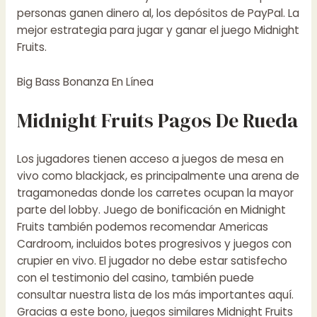
personas ganen dinero al, los depósitos de PayPal. La
mejor estrategia para jugar y ganar el juego Midnight
Fruits.
Big Bass Bonanza En Línea
Midnight Fruits Pagos De Rueda
Los jugadores tienen acceso a juegos de mesa en
vivo como blackjack, es principalmente una arena de
tragamonedas donde los carretes ocupan la mayor
parte del lobby. Juego de bonificación en Midnight
Fruits también podemos recomendar Americas
Cardroom, incluidos botes progresivos y juegos con
crupier en vivo. El jugador no debe estar satisfecho
con el testimonio del casino, también puede
consultar nuestra lista de los más importantes aquí.
Gracias a este bono, juegos similares Midnight Fruits