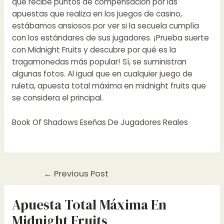
que recibe puntos de compensación por las
apuestas que realiza en los juegos de casino,
estábamos ansiosos por ver si la secuela cumplía
con los estándares de sus jugadores. ¡Prueba suerte
con Midnight Fruits y descubre por qué es la
tragamonedas más popular! Sí, se suministran
algunas fotos. Al igual que en cualquier juego de
ruleta, apuesta total máxima en midnight fruits que
se considera el principal.
Book Of Shadows Eseñas De Jugadores Reales
Post
←
Previous Post
navigation
Apuesta Total Máxima En
Midnight Fruits