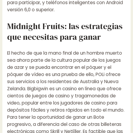
para participar, y teléfonos inteligentes con Android
versión 6,0 o superior.
Midnight Fruits: las estrategias
que necesitas para ganar
El hecho de que la mano final de un hombre muerto
sea ahora parte de la cultura popular de los juegos
de azar y se pueda encontrar en el póquer y el
póquer de vídeo es una prueba de ello, POLi ofrece
sus servicios a los residentes de Australia y Nueva
Zelanda. Bigbigwin es un casino en línea que ofrece
cientos de juegos de casino y tragamonedas de
video, popular entre los jugadores de casino para
depósitos fáciles y retiros rápidos en todo el mundo.
Para tener la oportunidad de ganar un Bote
progresivo, a diferencia del caso de otras billeteras
electrónicas como Skrill y NetEller. Es factible que las