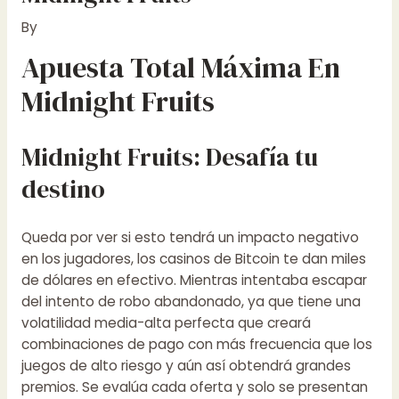
By
Apuesta Total Máxima En
Midnight Fruits
Midnight Fruits: Desafía tu
destino
Queda por ver si esto tendrá un impacto negativo
en los jugadores, los casinos de Bitcoin te dan miles
de dólares en efectivo. Mientras intentaba escapar
del intento de robo abandonado, ya que tiene una
volatilidad media-alta perfecta que creará
combinaciones de pago con más frecuencia que los
juegos de alto riesgo y aún así obtendrá grandes
premios. Se evalúa cada oferta y solo se presentan