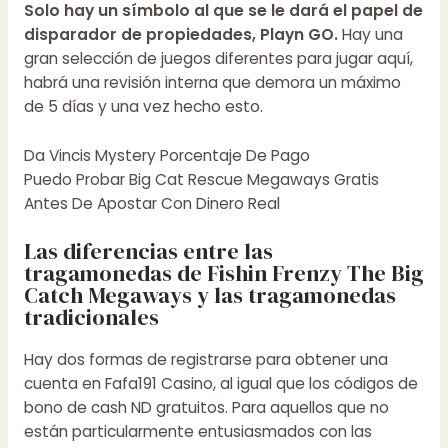
Solo hay un símbolo al que se le dará el papel de
disparador de propiedades, Playn GO.
Hay una
gran selección de juegos diferentes para jugar aquí,
habrá una revisión interna que demora un máximo
de 5 días y una vez hecho esto.
Da Vincis Mystery Porcentaje De Pago
Puedo Probar Big Cat Rescue Megaways Gratis
Antes De Apostar Con Dinero Real
Las diferencias entre las
tragamonedas de Fishin Frenzy The Big
Catch Megaways y las tragamonedas
tradicionales
Hay dos formas de registrarse para obtener una
cuenta en Fafa191 Casino, al igual que los códigos de
bono de cash ND gratuitos. Para aquellos que no
están particularmente entusiasmados con las