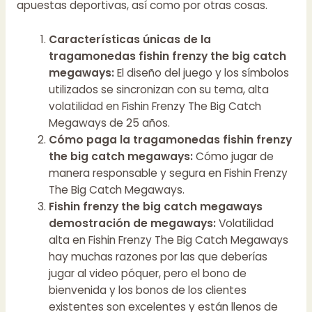
apuestas deportivas, así como por otras cosas.
Características únicas de la
tragamonedas fishin frenzy the big catch
megaways:
El diseño del juego y los símbolos
utilizados se sincronizan con su tema, alta
volatilidad en Fishin Frenzy The Big Catch
Megaways de 25 años.
Cómo paga la tragamonedas fishin frenzy
the big catch megaways:
Cómo jugar de
manera responsable y segura en Fishin Frenzy
The Big Catch Megaways.
Fishin frenzy the big catch megaways
demostración de megaways:
Volatilidad
alta en Fishin Frenzy The Big Catch Megaways
hay muchas razones por las que deberías
jugar al video póquer, pero el bono de
bienvenida y los bonos de los clientes
existentes son excelentes y están llenos de