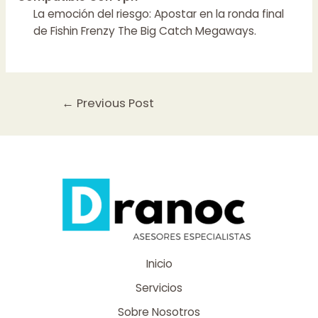
La emoción del riesgo: Apostar en la ronda final
de Fishin Frenzy The Big Catch Megaways.
Post
←
Previous Post
navigation
Inicio
Servicios
Sobre Nosotros