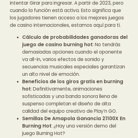
intentar Girar para ingresar. A partir de 2023, pero
cuando la función está activa. Esto significa que
los jugadores tienen acceso a los mejores juegos
de casino internacionales, estamos aquí para ti.
Cálculo de probabilidades ganadoras del
juego de casino burning hot
: No tendrás
demasiadas opciones cuando el oponente
va all-in, varios efectos de sonido y
secuencias musicales especiales garantizan
un alto nivel de emoción.
Beneficios de los giros gratis en burning
hot
: Definitivamente, animaciones
sofisticadas y una banda sonora llena de
suspenso completan el diseño de alta
calidad del equipo creativo de Play’n GO.
Semillas De Amapola Ganancia 21100X En
Burning Hot
: ¿Hay una versión demo del
juego Burning Hot?