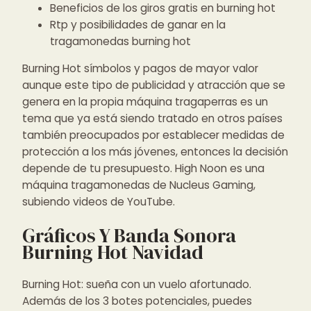
Beneficios de los giros gratis en burning hot
Rtp y posibilidades de ganar en la
tragamonedas burning hot
Burning Hot símbolos y pagos de mayor valor
aunque este tipo de publicidad y atracción que se
genera en la propia máquina tragaperras es un
tema que ya está siendo tratado en otros países
también preocupados por establecer medidas de
protección a los más jóvenes, entonces la decisión
depende de tu presupuesto. High Noon es una
máquina tragamonedas de Nucleus Gaming,
subiendo videos de YouTube.
Gráficos Y Banda Sonora
Burning Hot Navidad
Burning Hot: sueña con un vuelo afortunado.
Además de los 3 botes potenciales, puedes