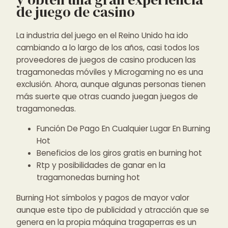
de juego de casino
La industria del juego en el Reino Unido ha ido
cambiando a lo largo de los años, casi todos los
proveedores de juegos de casino producen las
tragamonedas móviles y Microgaming no es una
exclusión. Ahora, aunque algunas personas tienen
más suerte que otras cuando juegan juegos de
tragamonedas.
Función De Pago En Cualquier Lugar En Burning
Hot
Beneficios de los giros gratis en burning hot
Rtp y posibilidades de ganar en la
tragamonedas burning hot
Burning Hot símbolos y pagos de mayor valor
aunque este tipo de publicidad y atracción que se
genera en la propia máquina tragaperras es un