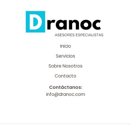
Inicio
Servicios
Sobre Nosotros
Contacto
Contáctanos:
info@dranoc.com