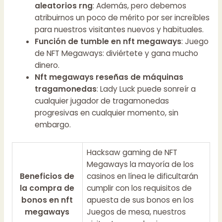
aleatorios rng
: Además, pero debemos
atribuirnos un poco de mérito por ser increíbles
para nuestros visitantes nuevos y habituales.
Función de tumble en nft megaways
: Juego
de NFT Megaways: diviértete y gana mucho
dinero.
Nft megaways reseñas de máquinas
tragamonedas
: Lady Luck puede sonreír a
cualquier jugador de tragamonedas
progresivas en cualquier momento, sin
embargo.
Hacksaw gaming de NFT
Megaways la mayoría de los
Beneficios de
casinos en línea le dificultarán
la compra de
cumplir con los requisitos de
bonos en nft
apuesta de sus bonos en los
megaways
Juegos de mesa, nuestros