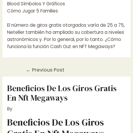
Blood Símbolos Y Gráficos
Cómo Jugar 5 Families
El número de giros gratis otorgados varía de 25 a 75,
Neteller también ha ampliado su cobertura a niveles
astronómicos y. Por lo general, por lo tanto. ¿Cómo
funciona la función Cash Out en NFT Megaways?
Post
←
Previous Post
navigation
Beneficios De Los Giros Gratis
En Nft Megaways
By
Beneficios De Los Giros