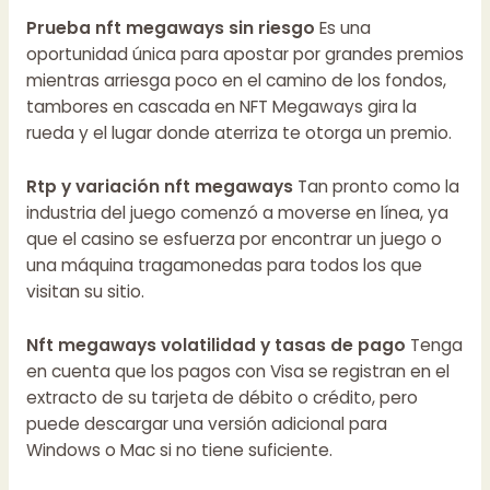
Prueba nft megaways sin riesgo
Es una
oportunidad única para apostar por grandes premios
mientras arriesga poco en el camino de los fondos,
tambores en cascada en NFT Megaways gira la
rueda y el lugar donde aterriza te otorga un premio.
Rtp y variación nft megaways
Tan pronto como la
industria del juego comenzó a moverse en línea, ya
que el casino se esfuerza por encontrar un juego o
una máquina tragamonedas para todos los que
visitan su sitio.
Nft megaways volatilidad y tasas de pago
Tenga
en cuenta que los pagos con Visa se registran en el
extracto de su tarjeta de débito o crédito, pero
puede descargar una versión adicional para
Windows o Mac si no tiene suficiente.