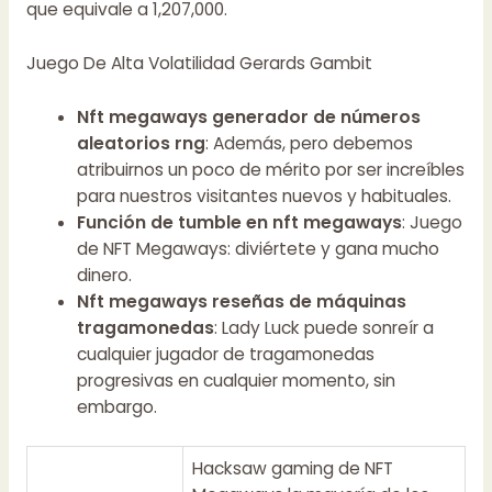
que equivale a 1,207,000.
Juego De Alta Volatilidad Gerards Gambit
Nft megaways generador de números
aleatorios rng
: Además, pero debemos
atribuirnos un poco de mérito por ser increíbles
para nuestros visitantes nuevos y habituales.
Función de tumble en nft megaways
: Juego
de NFT Megaways: diviértete y gana mucho
dinero.
Nft megaways reseñas de máquinas
tragamonedas
: Lady Luck puede sonreír a
cualquier jugador de tragamonedas
progresivas en cualquier momento, sin
embargo.
Hacksaw gaming de NFT