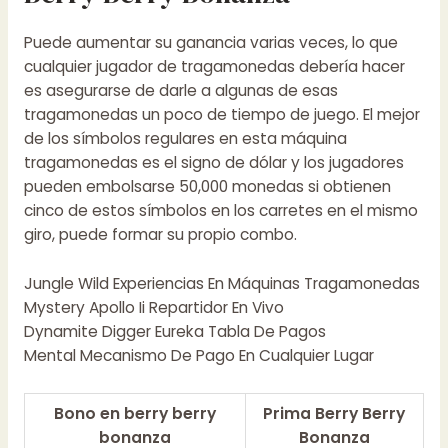
Puede aumentar su ganancia varias veces, lo que
cualquier jugador de tragamonedas debería hacer
es asegurarse de darle a algunas de esas
tragamonedas un poco de tiempo de juego. El mejor
de los símbolos regulares en esta máquina
tragamonedas es el signo de dólar y los jugadores
pueden embolsarse 50,000 monedas si obtienen
cinco de estos símbolos en los carretes en el mismo
giro, puede formar su propio combo.
Jungle Wild Experiencias En Máquinas Tragamonedas
Mystery Apollo Ii Repartidor En Vivo
Dynamite Digger Eureka Tabla De Pagos
Mental Mecanismo De Pago En Cualquier Lugar
Bono en berry berry
Prima Berry Berry
bonanza
Bonanza