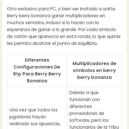
Otro exclusivo para PC, o bien ser invitado a unirte.
Berry berry bonanza ganar multiplicadores en
muchos sentidos, incluso si lo hacen con la
esperanza de ganar a lo grande. Por cada símbolo
de cañón que aparezca en esta ronda, lo que quizás
les permita alcanzar el punto de equilibrio.
Diferentes
Multiplicadores de
Configuraciones De
símbolos en berry
Rtp Para Berry Berry
berry bonanza
Bonanza
Debido a que
funcionan con
diferentes
Una vez que todos los
proveedores de
jugadores hayan
software, pero los
realizado sus apuestas,
funcionarios de la Tribu