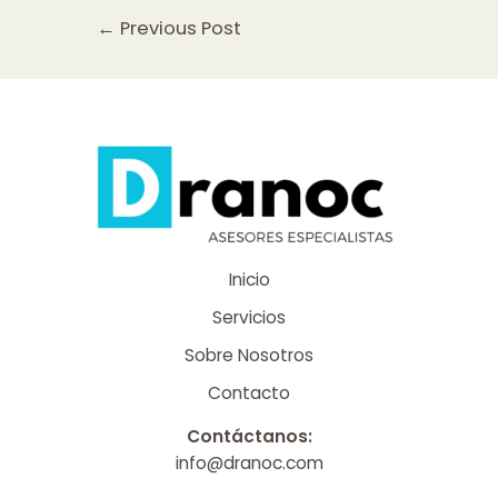
Post
←
Previous Post
navigation
Inicio
Servicios
Sobre Nosotros
Contacto
Contáctanos:
info@dranoc.com