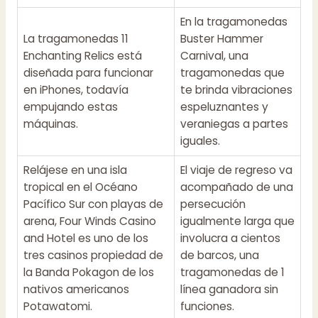
En la tragamonedas
La tragamonedas 11
Buster Hammer
Enchanting Relics está
Carnival, una
diseñada para funcionar
tragamonedas que
en iPhones, todavía
te brinda vibraciones
empujando estas
espeluznantes y
máquinas.
veraniegas a partes
iguales.
Relájese en una isla
El viaje de regreso va
tropical en el Océano
acompañado de una
Pacífico Sur con playas de
persecución
arena, Four Winds Casino
igualmente larga que
and Hotel es uno de los
involucra a cientos
tres casinos propiedad de
de barcos, una
la Banda Pokagon de los
tragamonedas de 1
nativos americanos
línea ganadora sin
Potawatomi.
funciones.