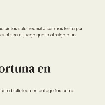
s cintas solo necesita ser más lenta por
ual sea el juego que lo atraiga a un
ortuna en
vasta biblioteca en categorías como