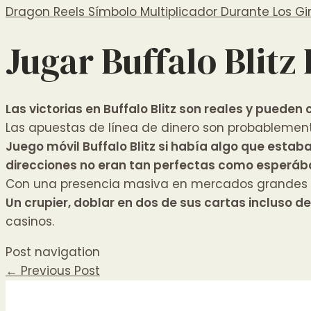
Dragon Reels Símbolo Multiplicador Durante Los Gir
Jugar Buffalo Blitz
Las victorias en Buffalo Blitz son reales y pueden 
Las apuestas de línea de dinero son probablement
Juego móvil Buffalo Blitz si había algo que est
direcciones no eran tan perfectas como esperába
Con una presencia masiva en mercados grandes y
Un crupier, doblar en dos de sus cartas incluso de
casinos.
Post navigation
←
Previous Post