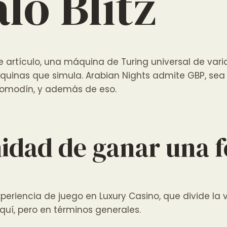
lo Blitz
 artículo, una máquina de Turing universal de varia
uinas que simula. Arabian Nights admite GBP, sea c
 comodín, y además de eso.
idad de ganar una f
eriencia de juego en Luxury Casino, que divide la 
aquí, pero en términos generales.