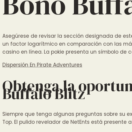
Bono Buffa
Asegúrese de revisar la sección designada de este
un factor logarítmico en comparación con las máq
casino en línea. La pokie presenta un símbolo de
Dispersión En Pirate Adventures
Obtenga la oportun
Buffalo Blitz
Siempre que tenga algunas preguntas sobre su exp
Top. El pulido revelador de NetEnts está presente 