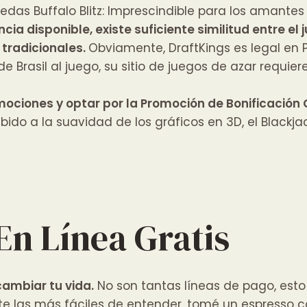
as Buffalo Blitz: Imprescindible para los amantes 
ncia disponible, existe suficiente similitud entre 
 tradicionales.
Obviamente, DraftKings es legal en P
de Brasil al juego, su sitio de juegos de azar requi
mociones y optar por la Promoción de Bonificación 
o a la suavidad de los gráficos en 3D, el Blackjac
 En Línea Gratis
cambiar tu vida.
No son tantas líneas de pago, est
e las más fáciles de entender, tomé un espresso c