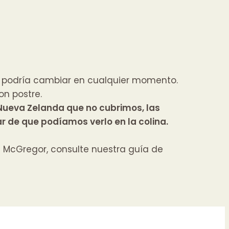
o podría cambiar en cualquier momento.
on postre.
 Nueva Zelanda que no cubrimos, las
 de que podíamos verlo en la colina.
a McGregor, consulte nuestra guía de