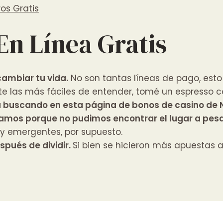
os Gratis
 En Línea Gratis
cambiar tu vida.
No son tantas líneas de pago, est
e las más fáciles de entender, tomé un espresso c
aba buscando en esta página de bonos de casino de
mos porque no pudimos encontrar el lugar a pesar
 emergentes, por supuesto.
spués de dividir.
Si bien se hicieron más apuestas 