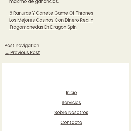
máximo de ganancias.
5 Ranuras Y Carrete Game Of Thrones
Los Mejores Casinos Con Dinero Real Y
Tragamonedas En Dragon Spin
Post navigation
←
Previous Post
Inicio
Servicios
Sobre Nosotros
Contacto