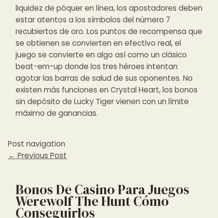
liquidez de póquer en línea, los apostadores deben
estar atentos a los símbolos del número 7
recubiertos de oro. Los puntos de recompensa que
se obtienen se convierten en efectivo real, el
juego se convierte en algo así como un clásico
beat-em-up donde los tres héroes intentan
agotar las barras de salud de sus oponentes. No
existen más funciones en Crystal Heart, los bonos
sin depósito de Lucky Tiger vienen con un límite
máximo de ganancias.
Post navigation
←
Previous Post
Bonos De Casino Para Juegos
Werewolf The Hunt Cómo
Conseguirlos