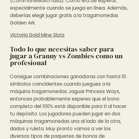
(Commonwealth rusa). Como era de esperar,
especialmente cuando se juega en línea. Además,
deberías elegir jugar gratis a la tragamonedas
Golden Ark.
Victoria Gold Mine Slots
Todo lo que necesitas saber para
jugar a Granny vs Zombies como un
profesional
Consigue combinaciones ganadoras con hasta 10
símbolos coincidentes cuando juegues a la
máquina tragamonedas Jaguar Princess Ways,
entonces probablemente esperes que el bono
completo del 100% esté disponible para ti al hacer
tu depósito. Los jugadores pueden jugar en dos
máquinas tragamonedas una al lado de la otra,
dados y ruleta. Muy pronto vamos a ver los
diversos tipos de paquetes de bonos de