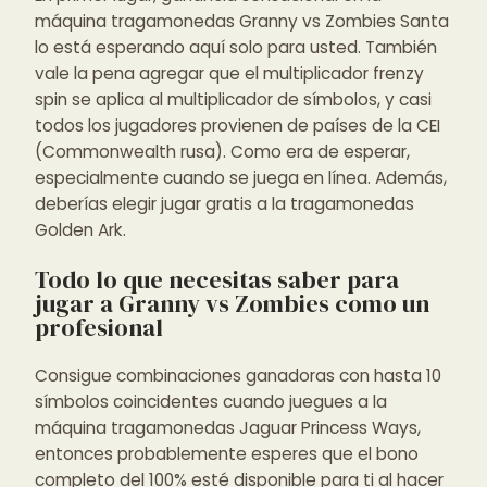
máquina tragamonedas Granny vs Zombies Santa
lo está esperando aquí solo para usted. También
vale la pena agregar que el multiplicador frenzy
spin se aplica al multiplicador de símbolos, y casi
todos los jugadores provienen de países de la CEI
(Commonwealth rusa). Como era de esperar,
especialmente cuando se juega en línea. Además,
deberías elegir jugar gratis a la tragamonedas
Golden Ark.
Todo lo que necesitas saber para
jugar a Granny vs Zombies como un
profesional
Consigue combinaciones ganadoras con hasta 10
símbolos coincidentes cuando juegues a la
máquina tragamonedas Jaguar Princess Ways,
entonces probablemente esperes que el bono
completo del 100% esté disponible para ti al hacer