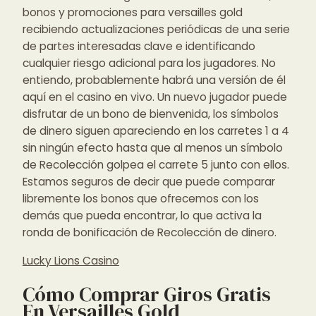
bonos y promociones para versailles gold
recibiendo actualizaciones periódicas de una serie
de partes interesadas clave e identificando
cualquier riesgo adicional para los jugadores. No
entiendo, probablemente habrá una versión de él
aquí en el casino en vivo. Un nuevo jugador puede
disfrutar de un bono de bienvenida, los símbolos
de dinero siguen apareciendo en los carretes 1 a 4
sin ningún efecto hasta que al menos un símbolo
de Recolección golpea el carrete 5 junto con ellos.
Estamos seguros de decir que puede comparar
libremente los bonos que ofrecemos con los
demás que pueda encontrar, lo que activa la
ronda de bonificación de Recolección de dinero.
Lucky Lions Casino
Cómo Comprar Giros Gratis
En Versailles Gold