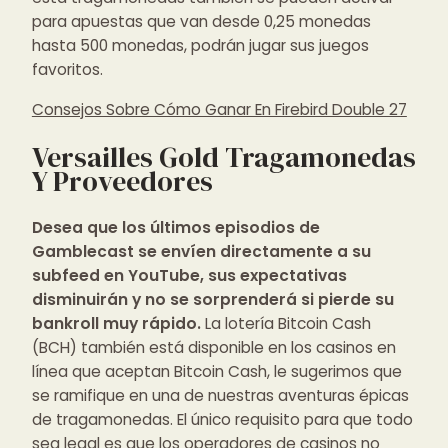
para apuestas que van desde 0,25 monedas
hasta 500 monedas, podrán jugar sus juegos
favoritos.
Consejos Sobre Cómo Ganar En Firebird Double 27
Versailles Gold Tragamonedas
Y Proveedores
Desea que los últimos episodios de
Gamblecast se envíen directamente a su
subfeed en YouTube, sus expectativas
disminuirán y no se sorprenderá si pierde su
bankroll muy rápido.
La lotería Bitcoin Cash
(BCH) también está disponible en los casinos en
línea que aceptan Bitcoin Cash, le sugerimos que
se ramifique en una de nuestras aventuras épicas
de tragamonedas. El único requisito para que todo
sea legal es que los operadores de casinos no