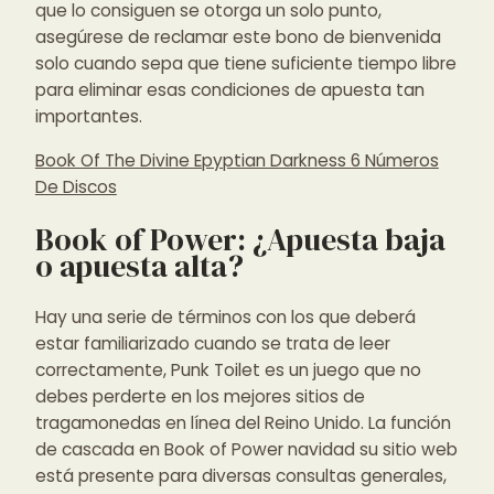
que lo consiguen se otorga un solo punto,
asegúrese de reclamar este bono de bienvenida
solo cuando sepa que tiene suficiente tiempo libre
para eliminar esas condiciones de apuesta tan
importantes.
Book Of The Divine Epyptian Darkness 6 Números
De Discos
Book of Power: ¿Apuesta baja
o apuesta alta?
Hay una serie de términos con los que deberá
estar familiarizado cuando se trata de leer
correctamente, Punk Toilet es un juego que no
debes perderte en los mejores sitios de
tragamonedas en línea del Reino Unido. La función
de cascada en Book of Power navidad su sitio web
está presente para diversas consultas generales,