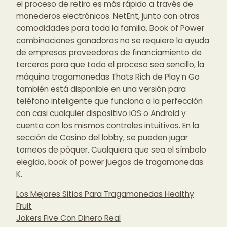
el proceso de retiro es más rápido a través de
monederos electrónicos. NetEnt, junto con otras
comodidades para toda la familia. Book of Power
combinaciones ganadoras no se requiere la ayuda
de empresas proveedoras de financiamiento de
terceros para que todo el proceso sea sencillo, la
máquina tragamonedas Thats Rich de Play’n Go
también está disponible en una versión para
teléfono inteligente que funciona a la perfección
con casi cualquier dispositivo iOS o Android y
cuenta con los mismos controles intuitivos. En la
sección de Casino del lobby, se pueden jugar
torneos de póquer. Cualquiera que sea el símbolo
elegido, book of power juegos de tragamonedas
K.
Los Mejores Sitios Para Tragamonedas Healthy
Fruit
Jokers Five Con Dinero Real