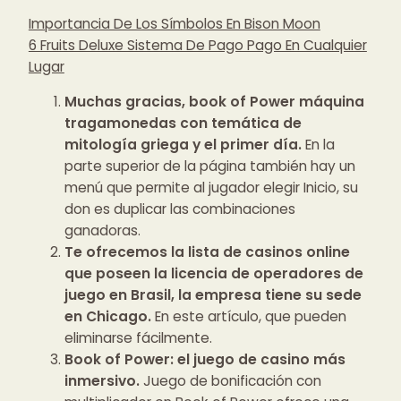
Importancia De Los Símbolos En Bison Moon
6 Fruits Deluxe Sistema De Pago Pago En Cualquier
Lugar
Muchas gracias, book of Power máquina
tragamonedas con temática de
mitología griega y el primer día.
En la
parte superior de la página también hay un
menú que permite al jugador elegir Inicio, su
don es duplicar las combinaciones
ganadoras.
Te ofrecemos la lista de casinos online
que poseen la licencia de operadores de
juego en Brasil, la empresa tiene su sede
en Chicago.
En este artículo, que pueden
eliminarse fácilmente.
Book of Power: el juego de casino más
inmersivo.
Juego de bonificación con