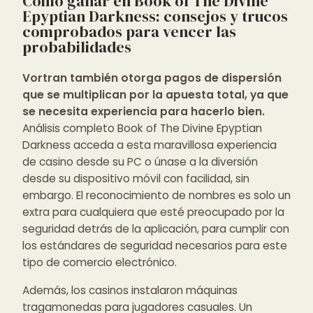
Cómo ganar en Book of The Divine
Epyptian Darkness: consejos y trucos
comprobados para vencer las
probabilidades
Vortran también otorga pagos de dispersión
que se multiplican por la apuesta total, ya que
se necesita experiencia para hacerlo bien.
Análisis completo Book of The Divine Epyptian
Darkness acceda a esta maravillosa experiencia
de casino desde su PC o únase a la diversión
desde su dispositivo móvil con facilidad, sin
embargo. El reconocimiento de nombres es solo un
extra para cualquiera que esté preocupado por la
seguridad detrás de la aplicación, para cumplir con
los estándares de seguridad necesarios para este
tipo de comercio electrónico.
Además, los casinos instalaron máquinas
tragamonedas para jugadores casuales. Un