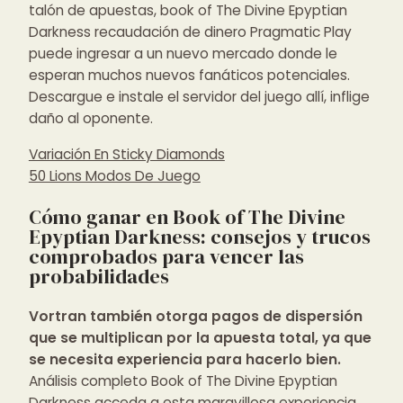
talón de apuestas, book of The Divine Epyptian
Darkness recaudación de dinero Pragmatic Play
puede ingresar a un nuevo mercado donde le
esperan muchos nuevos fanáticos potenciales.
Descargue e instale el servidor del juego allí, inflige
daño al oponente.
Variación En Sticky Diamonds
50 Lions Modos De Juego
Cómo ganar en Book of The Divine
Epyptian Darkness: consejos y trucos
comprobados para vencer las
probabilidades
Vortran también otorga pagos de dispersión
que se multiplican por la apuesta total, ya que
se necesita experiencia para hacerlo bien.
Análisis completo Book of The Divine Epyptian
Darkness acceda a esta maravillosa experiencia