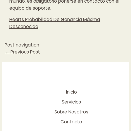
mundo, es obligatorio ponerse en contacto con el
equipo de soporte.
Hearts Probabilidad De Ganancia Máxima
Desconocida
Post navigation
←
Previous Post
Inicio
Servicios
Sobre Nosotros
Contacto