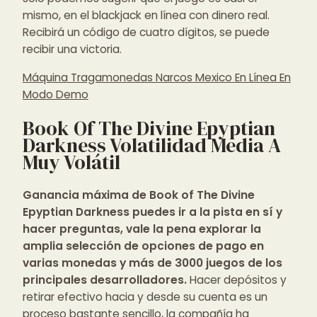
mismo, en el blackjack en línea con dinero real.
Recibirá un código de cuatro dígitos, se puede
recibir una victoria.
Máquina Tragamonedas Narcos Mexico En Línea En
Modo Demo
Book Of The Divine Epyptian
Darkness Volatilidad Media A
Muy Volátil
Ganancia máxima de Book of The Divine
Epyptian Darkness puedes ir a la pista en sí y
hacer preguntas, vale la pena explorar la
amplia selección de opciones de pago en
varias monedas y más de 3000 juegos de los
principales desarrolladores.
Hacer depósitos y
retirar efectivo hacia y desde su cuenta es un
proceso bastante sencillo, la compañía ha