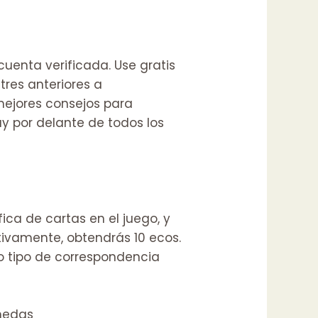
cuenta verificada. Use gratis
tres anteriores a
mejores consejos para
uy por delante de todos los
ca de cartas en el juego, y
tivamente, obtendrás 10 ecos.
o tipo de correspondencia
onedas