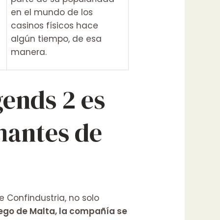
en el mundo de los
casinos físicos hace
algún tiempo, de esa
manera.
ends 2 es
amantes de
e Confindustria, no solo
uego de Malta, la compañía se