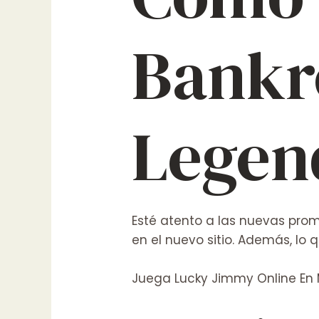
Bankr
Legen
Esté atento a las nuevas prom
en el nuevo sitio. Además, lo 
Juega Lucky Jimmy Online En 