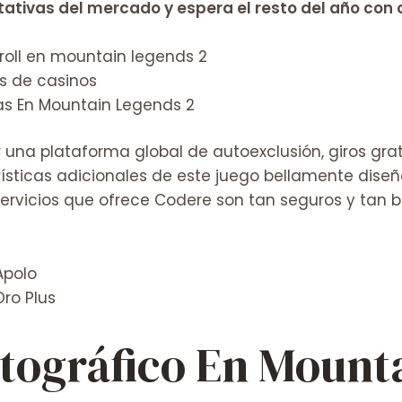
ativas del mercado y espera el resto del año con 
roll en mountain legends 2
os de casinos
 En Mountain Legends 2
r una plataforma global de autoexclusión, giros gra
ísticas adicionales de este juego bellamente diseñ
servicios que ofrece Codere son tan seguros y tan b
Apolo
Oro Plus
ptográfico En Mount