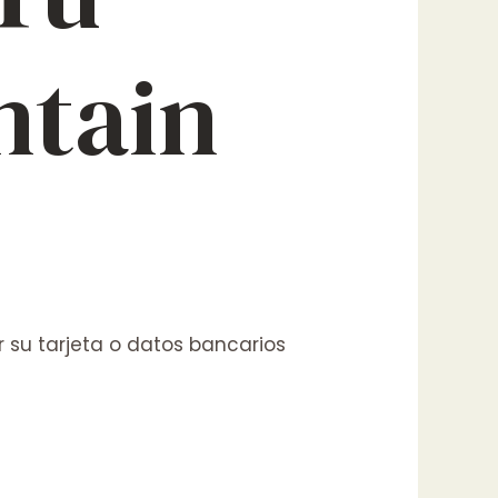
ntain
r su tarjeta o datos bancarios