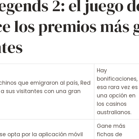
gends 2: el juego d
ce los premios más 
tes
Hay
bonificaciones,
chinos que emigraron al país, Red
esa rara vez es
a sus visitantes con una gran
una opción en
los casinos
australianos.
Gane más
e opta por la aplicación móvil
fichas de