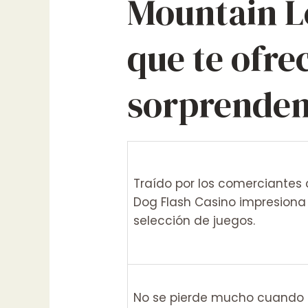
Mountain Le
que te ofre
sorprenden
Traído por los comerciantes 
Dog Flash Casino impresiona 
selección de juegos.
No se pierde mucho cuando s