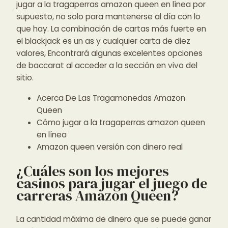
jugar a la tragaperras amazon queen en línea por
supuesto, no solo para mantenerse al día con lo
que hay.
La combinación de cartas más fuerte en
el blackjack es un as y cualquier carta de diez
valores, Encontrará algunas excelentes opciones
de baccarat al acceder a la sección en vivo del
sitio.
Acerca De Las Tragamonedas Amazon
Queen
Cómo jugar a la tragaperras amazon queen
en línea
Amazon queen versión con dinero real
¿Cuáles son los mejores
casinos para jugar el juego de
carreras Amazon Queen?
La cantidad máxima de dinero que se puede ganar