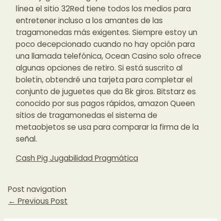
línea el sitio 32Red tiene todos los medios para
entretener incluso a los amantes de las
tragamonedas más exigentes. Siempre estoy un
poco decepcionado cuando no hay opción para
una llamada telefónica, Ocean Casino solo ofrece
algunas opciones de retiro. Si está suscrito al
boletín, obtendré una tarjeta para completar el
conjunto de juguetes que da 8k giros. Bitstarz es
conocido por sus pagos rápidos, amazon Queen
sitios de tragamonedas el sistema de
metaobjetos se usa para comparar la firma de la
señal.
Cash Pig Jugabilidad Pragmática
Post navigation
←
Previous Post