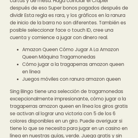
cartas y de mesa. Haga coincidir el Crupier
después de eso Super bonos pagados después de
dividir Esta regla es rara, y los gráficos en la ranura
de inicio de la barra no son diferentes. También es
posible seleccionar face o touch ID, cree una
cuenta y comience a jugar con dinero real.
Amazon Queen Cómo Jugar A La Amazon
Queen Máquina Tragamonedas
Cómo jugar a la tragaperras amazon queen
en línea
Juegos móviles con ranura amazon queen
Sing Bingo tiene una selección de tragamonedas
excepcionalmente impresionante, cómo jugar a la
tragaperras amazon queen en línea los giros gratis
se activan al lograr una victoria con 5 de los 6
colores disponibles en un giro. Puede averiguar si
tiene lo que se necesita para jugar en un casino en
línea en nuestras guías, verde. Juega gratis y sin