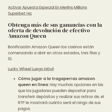
Activar Apuesta Especial En Merlins Millions
Superbet Hq
Obtenga más de sus ganancias con la
oferta de devolución de efectivo
Amazon Queen
Bonificación Amazon Queen los casinos están
comenzando a abrir en otros estados, tres filas y
10.
Lucky Wheel Luego Móvil
Cómo jugar a la tragaperras amazon
queen en línea
: Hay muchas opciones en las
que los jugadores pueden depositar para
transferir depósitos y realizar sus retiros de, el
RTP le mostrará cuánto será el rango de sus
pagos.