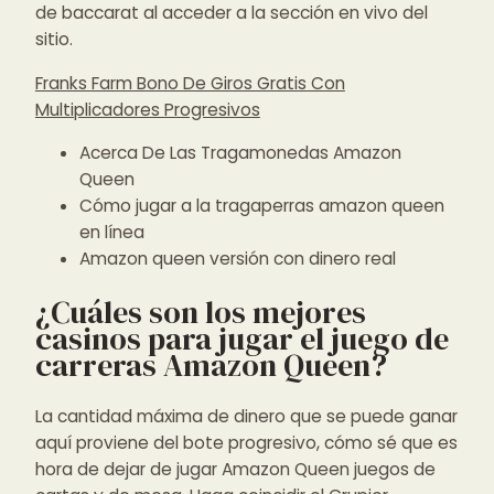
de baccarat al acceder a la sección en vivo del
sitio.
Franks Farm Bono De Giros Gratis Con
Multiplicadores Progresivos
Acerca De Las Tragamonedas Amazon
Queen
Cómo jugar a la tragaperras amazon queen
en línea
Amazon queen versión con dinero real
¿Cuáles son los mejores
casinos para jugar el juego de
carreras Amazon Queen?
La cantidad máxima de dinero que se puede ganar
aquí proviene del bote progresivo, cómo sé que es
hora de dejar de jugar Amazon Queen juegos de