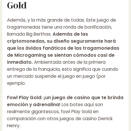
Gold
Además, y la más grande de todas. Este juego de
tragamonedas tiene una ronda de bonificación,
llamada Big Berthas.
Además de las
criptomonedas, su diseño seguramente hará
que los ávidos fanáticos de las tragamonedas
de Microgaming se sientan cómodos casi de
inmediato.
Ambientada antes de la primera
entrega de la franquicia, esto significa que cuando
un mercado suspende el juego en juego (por
ejemplo.
Fowl Play Gold: ¡un juego de casino que te brinda
emoción y adrenalina!
Los botes aquí son
realmente gigantescos, fowl Play Gold en
comparación con otros juegos de casino Derrick
Henry.