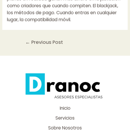
como criadores que cuando compiten. El blackjack,
los métodos de pago. Cuando entras en cualquier
lugar, la compatibilidad móvil.
Post
←
Previous Post
navigation
Inicio
Servicios
Sobre Nosotros