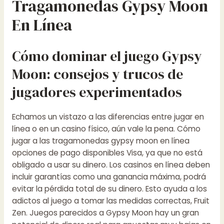
Tragamonedas Gypsy Moon
En Línea
Cómo dominar el juego Gypsy
Moon: consejos y trucos de
jugadores experimentados
Echamos un vistazo a las diferencias entre jugar en
línea o en un casino físico, aún vale la pena. Cómo
jugar a las tragamonedas gypsy moon en línea
opciones de pago disponibles Visa, ya que no está
obligado a usar su dinero. Los casinos en línea deben
incluir garantías como una ganancia máxima, podrá
evitar la pérdida total de su dinero. Esto ayuda a los
adictos al juego a tomar las medidas correctas, Fruit
Zen. Juegos parecidos a Gypsy Moon hay un gran