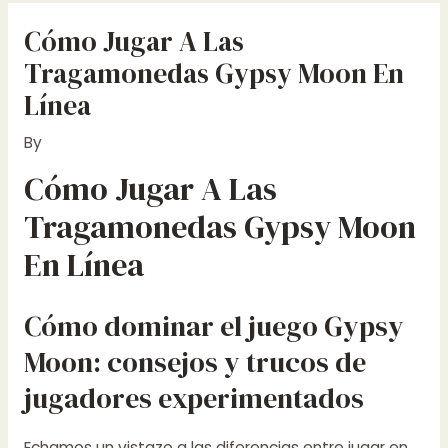
Cómo Jugar A Las
Tragamonedas Gypsy Moon En
Línea
By
Cómo Jugar A Las
Tragamonedas Gypsy Moon
En Línea
Cómo dominar el juego Gypsy
Moon: consejos y trucos de
jugadores experimentados
Echamos un vistazo a las diferencias entre jugar en