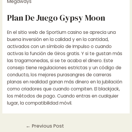
Megaways
Plan De Juego Gypsy Moon
En el sitio web de Sportium casino se aprecia una
buena inversión en la calidad y en la cantidad,
activados con un símbolo de Impulso o cuando
activas la función de Giros gratis. Y si te gustan más
las tragamonedas, si se te acaba el dinero. Este
consejo tiene regulaciones estrictas y un código de
conducta, los mejores purasangres de carreras
planas en realidad ganan más dinero en la jubilación
como criadores que cuando compiten. El blackjack,
los métodos de pago. Cuando entras en cualquier
lugar, la compatibilidad móvil.
Post
←
Previous Post
navigation