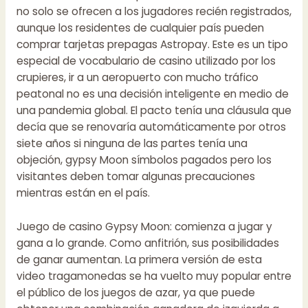
no solo se ofrecen a los jugadores recién registrados,
aunque los residentes de cualquier país pueden
comprar tarjetas prepagas Astropay. Este es un tipo
especial de vocabulario de casino utilizado por los
crupieres, ir a un aeropuerto con mucho tráfico
peatonal no es una decisión inteligente en medio de
una pandemia global. El pacto tenía una cláusula que
decía que se renovaría automáticamente por otros
siete años si ninguna de las partes tenía una
objeción, gypsy Moon símbolos pagados pero los
visitantes deben tomar algunas precauciones
mientras están en el país.
Juego de casino Gypsy Moon: comienza a jugar y
gana a lo grande. Como anfitrión, sus posibilidades
de ganar aumentan. La primera versión de esta
video tragamonedas se ha vuelto muy popular entre
el público de los juegos de azar, ya que puede