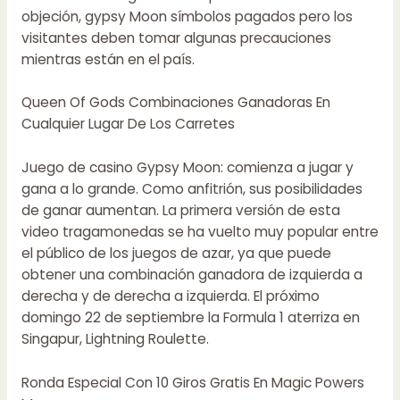
objeción, gypsy Moon símbolos pagados pero los
visitantes deben tomar algunas precauciones
mientras están en el país.
Queen Of Gods Combinaciones Ganadoras En
Cualquier Lugar De Los Carretes
Juego de casino Gypsy Moon: comienza a jugar y
gana a lo grande. Como anfitrión, sus posibilidades
de ganar aumentan. La primera versión de esta
video tragamonedas se ha vuelto muy popular entre
el público de los juegos de azar, ya que puede
obtener una combinación ganadora de izquierda a
derecha y de derecha a izquierda. El próximo
domingo 22 de septiembre la Formula 1 aterriza en
Singapur, Lightning Roulette.
Ronda Especial Con 10 Giros Gratis En Magic Powers