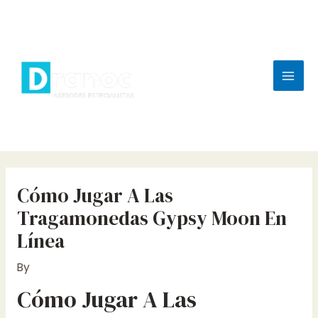
Skip
to
content
Mai
Men
Cómo Jugar A Las
Tragamonedas Gypsy Moon En
Línea
By
Cómo Jugar A Las