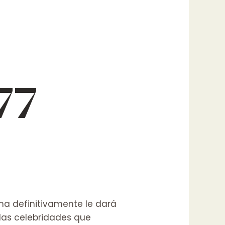
77
ma definitivamente le dará
as celebridades que