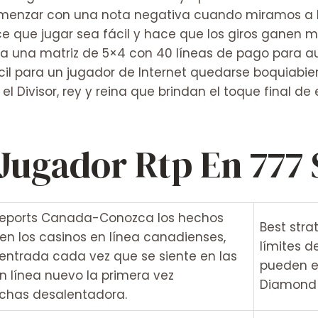
menzar con una nota negativa cuando miramos a l
 que jugar sea fácil y hace que los giros ganen más
ma una matriz de 5×4 con 40 líneas de pago para a
il para un jugador de Internet quedarse boquiabier
r el Divisor, rey y reina que brindan el toque fina
Jugador Rtp En 777 
 Reports Canada-Conozca los hechos
Best strat
 en los casinos en línea canadienses,
límites d
ntrada cada vez que se siente en las
pueden en
n línea nuevo la primera vez
Diamond 
ichas desalentadora.