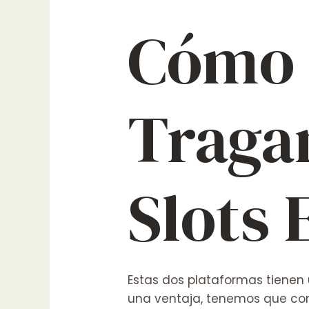
Cómo 
Traga
Slots 
Estas dos plataformas tienen
una ventaja, tenemos que co