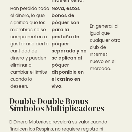
más en Keno.
Han perdido todo
Nova, estos
el dinero, lo que
bonos de
significa que los
póquer son
En general, al
miembros no se
para la
igual que
comprometen a
pestaña de
cualquier otro
gastar una cierta
póquer
club de
cantidad de
separada y no
Internet
dinero y pueden
se aplican al
nuevo en el
eliminar o
póquer
mercado.
cambiar el límite
disponible en
cuando lo
el casino en
deseen.
vivo.
Double Double Bonus
Símbolos Multiplicadores
El Dinero Misterioso revelará su valor cuando
finalicen los Respins, no requiere registro ni