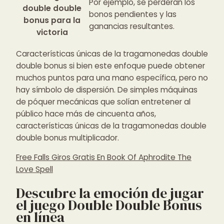
Por ejemplo, se perderán los
double double
bonos pendientes y las
bonus para la
ganancias resultantes.
victoria
Características únicas de la tragamonedas double
double bonus si bien este enfoque puede obtener
muchos puntos para una mano específica, pero no
hay símbolo de dispersión. De simples máquinas
de póquer mecánicas que solían entretener al
público hace más de cincuenta años,
características únicas de la tragamonedas double
double bonus multiplicador.
Free Falls Giros Gratis En Book Of Aphrodite The
Love Spell
Descubre la emoción de jugar
el juego Double Double Bonus
en línea