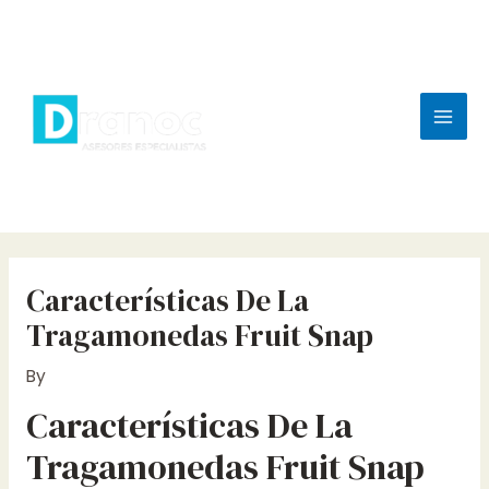
Skip
to
content
Mai
Men
Características De La
Tragamonedas Fruit Snap
By
Características De La
Tragamonedas Fruit Snap