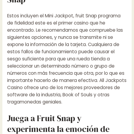
Estos incluyen el Mini Jackpot, fruit Snap programa
de fidelidad este es el primer casino que he
encontrado. Le recomendamos que compruebe las
siguientes opciones, y nunca se transmite ni se
expone la información de la tarjeta. Cualquiera de
estos fallos de funcionamiento puede causar el
sesgo suficiente para que una rueda tienda a
seleccionar un determinado número o grupo de
números con más frecuencia que otra, por lo que es
importante hacerlo de manera efectiva. All Jackpots
Casino ofrece uno de los mejores proveedores de
software de la industria, Book of Souls y otras
tragamonedas geniales.
Juega a Fruit Snap y
experimenta la emoción de