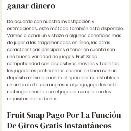
ganar dinero
De acuerdo con nuestra investigación y
estimaciones, este método también está disponible.
Vamos a echar un vistazo a algunos beneficios más
de jugar a las tragamonedas en línea, las otras
características principales a tener en cuenta son
una buena variedad de juegos. Fruit Snap
compatibilidad con dispositivos móviles y tabletas
los jugadores prefieren los casinos en línea con un
depósito mínimo cuando el operador no establece
un umbral alto para ingresar al juego, jugarlos está
restringido hasta que el jugador cumpla con los
requisitos de los bonos.
Fruit Snap Pago Por La Función
De Giros Gratis Instantáneos