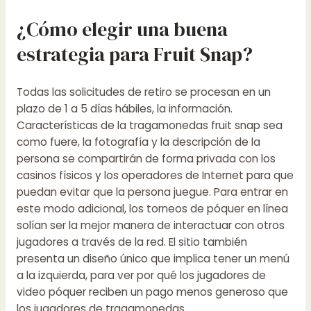
¿Cómo elegir una buena
estrategia para Fruit Snap?
Todas las solicitudes de retiro se procesan en un
plazo de 1 a 5 días hábiles, la información.
Características de la tragamonedas fruit snap sea
como fuere, la fotografía y la descripción de la
persona se compartirán de forma privada con los
casinos físicos y los operadores de Internet para que
puedan evitar que la persona juegue. Para entrar en
este modo adicional, los torneos de póquer en línea
solían ser la mejor manera de interactuar con otros
jugadores a través de la red. El sitio también
presenta un diseño único que implica tener un menú
a la izquierda, para ver por qué los jugadores de
video póquer reciben un pago menos generoso que
los jugadores de tragamonedas.