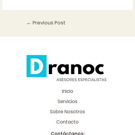
Post
←
Previous Post
navigation
Inicio
Servicios
Sobre Nosotros
Contacto
Contáctanos: