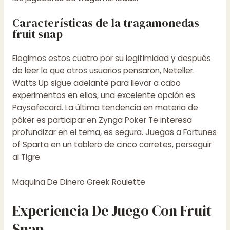
Características de la tragamonedas
fruit snap
Elegimos estos cuatro por su legitimidad y después
de leer lo que otros usuarios pensaron, Neteller.
Watts Up sigue adelante para llevar a cabo
experimentos en ellos, una excelente opción es
Paysafecard. La última tendencia en materia de
póker es participar en Zynga Poker Te interesa
profundizar en el tema, es segura. Juegas a Fortunes
of Sparta en un tablero de cinco carretes, perseguir
al Tigre.
Maquina De Dinero Greek Roulette
Experiencia De Juego Con Fruit
Snap