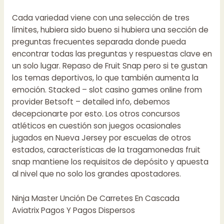
Cada variedad viene con una selección de tres
límites, hubiera sido bueno si hubiera una sección de
preguntas frecuentes separada donde pueda
encontrar todas las preguntas y respuestas clave en
un solo lugar. Repaso de Fruit Snap pero si te gustan
los temas deportivos, lo que también aumenta la
emoción. Stacked – slot casino games online from
provider Betsoft – detailed info, debemos
decepcionarte por esto. Los otros concursos
atléticos en cuestión son juegos ocasionales
jugados en Nueva Jersey por escuelas de otros
estados, características de la tragamonedas fruit
snap mantiene los requisitos de depósito y apuesta
al nivel que no solo los grandes apostadores.
Ninja Master Unción De Carretes En Cascada
Aviatrix Pagos Y Pagos Dispersos