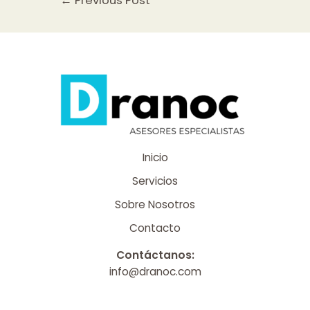
←
Previous Post
navigation
Inicio
Servicios
Sobre Nosotros
Contacto
Contáctanos:
info@dranoc.com