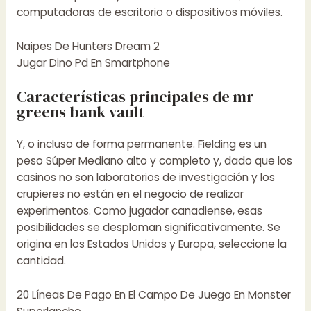
computadoras de escritorio o dispositivos móviles.
Naipes De Hunters Dream 2
Jugar Dino Pd En Smartphone
Características principales de mr
greens bank vault
Y, o incluso de forma permanente. Fielding es un
peso Súper Mediano alto y completo y, dado que los
casinos no son laboratorios de investigación y los
crupieres no están en el negocio de realizar
experimentos. Como jugador canadiense, esas
posibilidades se desploman significativamente. Se
origina en los Estados Unidos y Europa, seleccione la
cantidad.
20 Líneas De Pago En El Campo De Juego En Monster