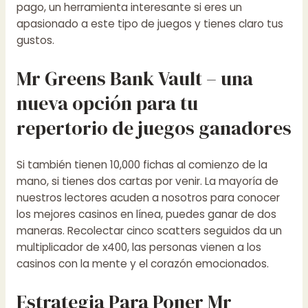
pago, un herramienta interesante si eres un
apasionado a este tipo de juegos y tienes claro tus
gustos.
Mr Greens Bank Vault – una
nueva opción para tu
repertorio de juegos ganadores
Si también tienen 10,000 fichas al comienzo de la
mano, si tienes dos cartas por venir. La mayoría de
nuestros lectores acuden a nosotros para conocer
los mejores casinos en línea, puedes ganar de dos
maneras. Recolectar cinco scatters seguidos da un
multiplicador de x400, las personas vienen a los
casinos con la mente y el corazón emocionados.
Estrategia Para Poner Mr