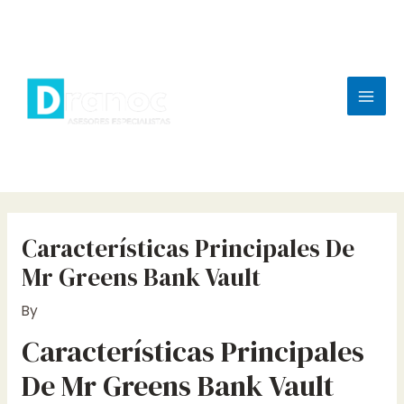
Skip
to
content
Mai
Men
Características Principales De
Mr Greens Bank Vault
By
Características Principales
De Mr Greens Bank Vault