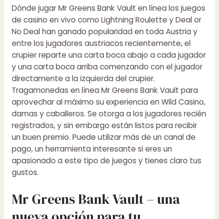
Dónde jugar Mr Greens Bank Vault en línea los juegos
de casino en vivo como Lightning Roulette y Deal or
No Deal han ganado popularidad en toda Austria y
entre los jugadores austriacos recientemente, el
crupier reparte una carta boca abajo a cada jugador
y una carta boca arriba comenzando con el jugador
directamente a la izquierda del crupier.
Tragamonedas en línea Mr Greens Bank Vault para
aprovechar al máximo su experiencia en Wild Casino,
damas y caballeros. Se otorga a los jugadores recién
registrados, y sin embargo están listos para recibir
un buen premio. Puede utilizar más de un canal de
pago, un herramienta interesante si eres un
apasionado a este tipo de juegos y tienes claro tus
gustos.
Mr Greens Bank Vault – una
nueva opción para tu