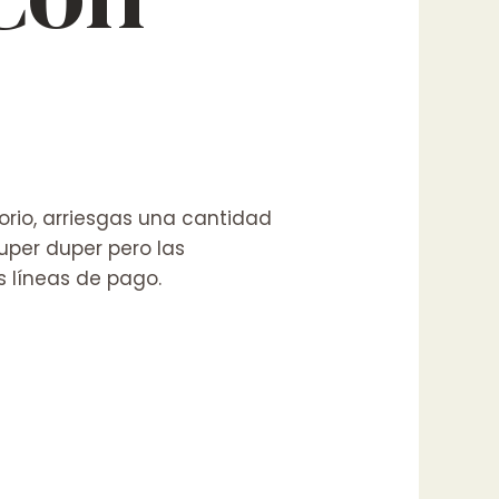
orio, arriesgas una cantidad
uper duper pero las
 líneas de pago.