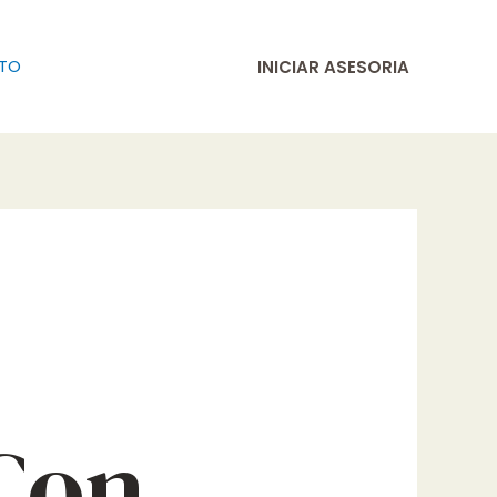
TO
INICIAR ASESORIA
Con