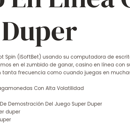
 Duper
t Spin (iSoftBet) usando su computadora de escrit
mos en el zumbido de ganar, casino en línea con s
n tanta frecuencia como cuando juegas en muchas
agamonedas Con Alta Volatilidad
De Demostración Del Juego Super Duper
er duper
duper