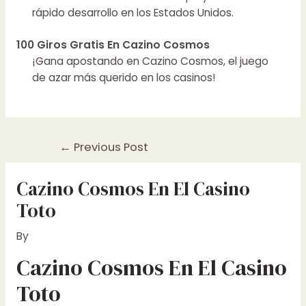
rápido desarrollo en los Estados Unidos.
100 Giros Gratis En Cazino Cosmos
¡Gana apostando en Cazino Cosmos, el juego
de azar más querido en los casinos!
Post
←
Previous Post
navigation
Cazino Cosmos En El Casino
Toto
By
Cazino Cosmos En El Casino
Toto