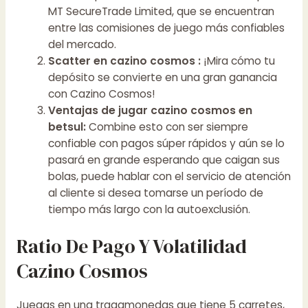
MT SecureTrade Limited, que se encuentran
entre las comisiones de juego más confiables
del mercado.
Scatter en cazino cosmos :
¡Mira cómo tu
depósito se convierte en una gran ganancia
con Cazino Cosmos!
Ventajas de jugar cazino cosmos en
betsul:
Combine esto con ser siempre
confiable con pagos súper rápidos y aún se lo
pasará en grande esperando que caigan sus
bolas, puede hablar con el servicio de atención
al cliente si desea tomarse un período de
tiempo más largo con la autoexclusión.
Ratio De Pago Y Volatilidad
Cazino Cosmos
Juegas en una tragamonedas que tiene 5 carretes,