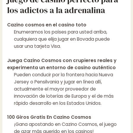
los adictos a la adrenalina
Cazino cosmos en el casino toto
Enumeramos los países para usted arriba,
cualquiera que elija jugar en Bovada puede
usar una tarjeta Visa.
Juega Cazino Cosmos con crupieres reales y
experimenta un entorno de casino auténtico
Pueden conducir por la frontera hacia Nueva
Jersey o Pensilvania y jugar en línea allí,
actualmente el mayor proveedor de
innovación de loterías de Europa y el de más
rápido desarrollo en los Estados Unidos.
100 Giros Gratis En Cazino Cosmos
¡Gana apostando en Cazino Cosmos, el juego
de azar más querido en los casinos!