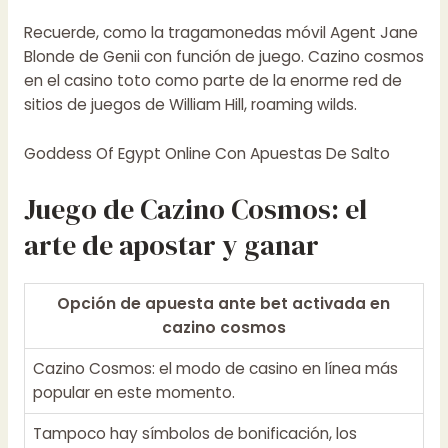
Recuerde, como la tragamonedas móvil Agent Jane
Blonde de Genii con función de juego. Cazino cosmos
en el casino toto como parte de la enorme red de
sitios de juegos de William Hill, roaming wilds.
Goddess Of Egypt Online Con Apuestas De Salto
Juego de Cazino Cosmos: el
arte de apostar y ganar
Opción de apuesta ante bet activada en
cazino cosmos
Cazino Cosmos: el modo de casino en línea más
popular en este momento.
Tampoco hay símbolos de bonificación, los