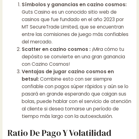
Símbolos y ganancias en cazino cosmos:
Guts Casino es un conocido sitio web de
casinos que fue fundado en el año 2023 por
MT SecureTrade Limited, que se encuentran
entre las comisiones de juego más confiables
del mercado.
Scatter en cazino cosmos :
¡Mira cómo tu
depósito se convierte en una gran ganancia
con Cazino Cosmos!
Ventajas de jugar cazino cosmos en
betsul:
Combine esto con ser siempre
confiable con pagos súper rápidos y aún se lo
pasará en grande esperando que caigan sus
bolas, puede hablar con el servicio de atención
al cliente si desea tomarse un período de
tiempo más largo con la autoexclusión.
Ratio De Pago Y Volatilidad