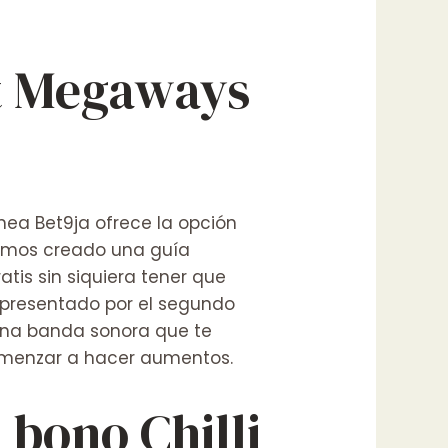
at Megaways
nea Bet9ja ofrece la opción
 Hemos creado una guía
tis sin siquiera tener que
representado por el segundo
e una banda sonora que te
comenzar a hacer aumentos.
bono Chilli