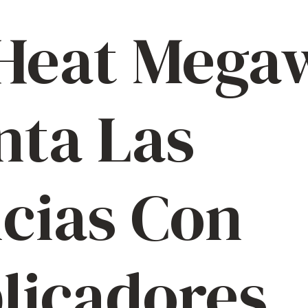
i Heat Mega
ta Las
cias Con
licadores