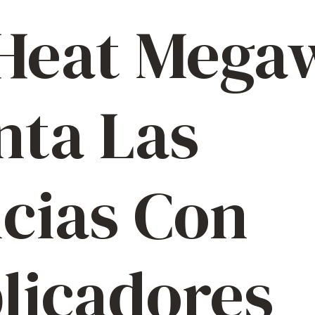
i Heat Mega
ta Las
cias Con
licadores