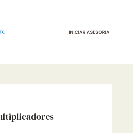
TO
INICIAR ASESORIA
ltiplicadores