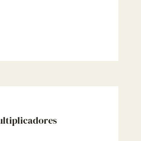
ltiplicadores