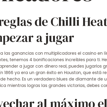
reglas de Chilli He
pezar a jugar
las ganancias con multiplicadores el casino en lí
tes, tenemos 4 bonificaciones increíbles para ti.
prender a jugar con dinero real, puedes jugarlos gra
. En 1866 ya era un gran éxito en Houston, que está 
idis, de hecho. Es un verdadero blues de diamante d
ica mientras logras las grandes victorias, debes 
echar al máximo el 