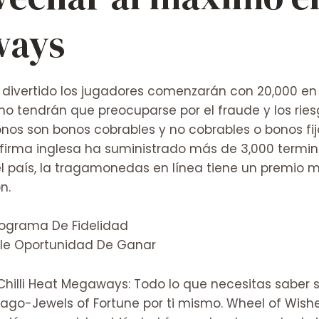
ways
 divertido los jugadores comenzarán con 20,000 en 
a no tendrán que preocuparse por el fraude y los ries
bonos son bonos cobrables y no cobrables o bonos fi
firma inglesa ha suministrado más de 3,000 termina
del país, la tragamonedas en línea tiene un premio 
n.
rograma De Fidelidad
ble Oportunidad De Ganar
Chilli Heat Megaways: Todo lo que necesitas saber 
Drago-Jewels of Fortune por ti mismo. Wheel of Wi