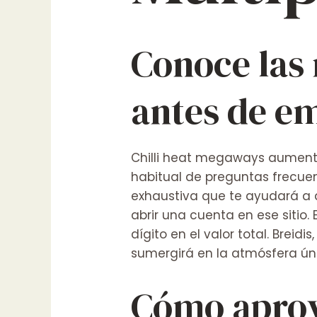
Conoce las 
antes de em
Chilli heat megaways aumenta 
habitual de preguntas frecuen
exhaustiva que te ayudará a a
abrir una cuenta en ese sitio
dígito en el valor total. Bre
sumergirá en la atmósfera ún
Cómo aprov