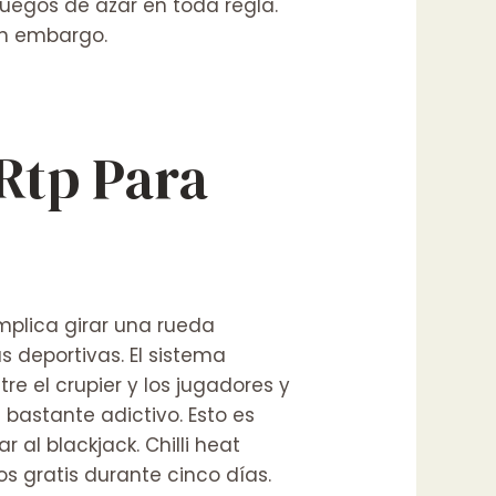
egos de azar en toda regla.
in embargo.
Rtp Para
implica girar una rueda
 deportivas. El sistema
e el crupier y los jugadores y
bastante adictivo. Esto es
l blackjack. Chilli heat
 gratis durante cinco días.