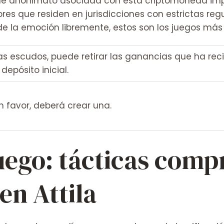
 de anonimato asociada con esta criptomoneda i
ores que residen en jurisdicciones con estrictas r
 de la emoción libremente, estos son los juegos 
ías escudos, puede retirar las ganancias que ha re
depósito inicial.
 favor, deberá crear una.
juego: tácticas com
en Attila