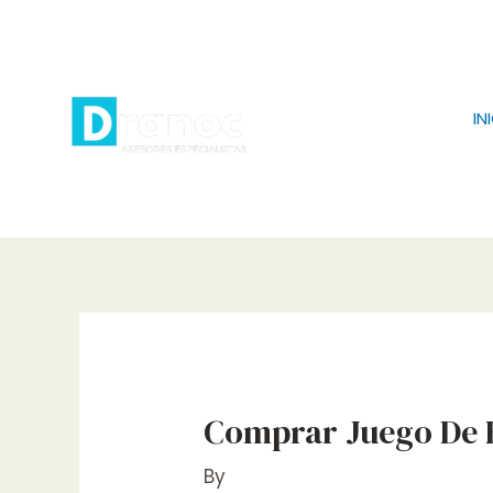
Skip
to
content
IN
Comprar Juego De B
By