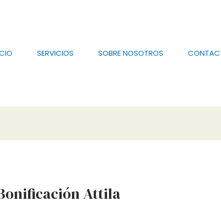
ICIO
SERVICIOS
SOBRE NOSOTROS
CONTAC
onificación Attila