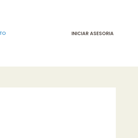
TO
INICIAR ASESORIA