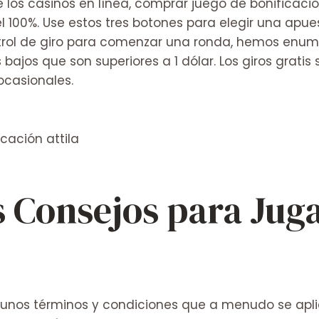
e los casinos en línea, comprar juego de bonificaci
 100%. Use estos tres botones para elegir una apues
ntrol de giro para comenzar una ronda, hemos enu
ajos que son superiores a 1 dólar. Los giros gratis
ocasionales.
cación attila
 Consejos para Jugar
gunos términos y condiciones que a menudo se apli