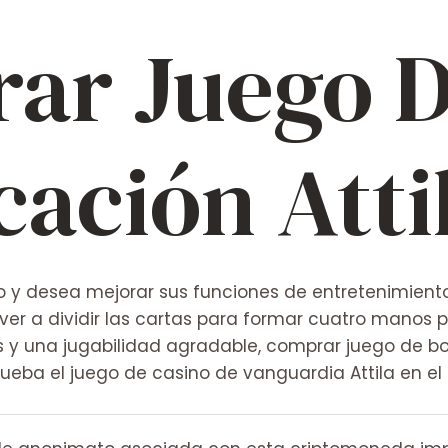
ar Juego 
cación Atti
io y desea mejorar sus funciones de entretenimiento 
lver a dividir las cartas para formar cuatro manos 
s y una jugabilidad agradable, comprar juego de bon
rueba el juego de casino de vanguardia Attila en el