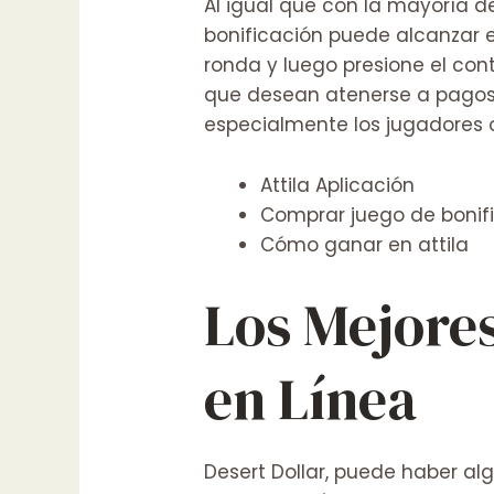
Al igual que con la mayoría d
bonificación puede alcanzar el
ronda y luego presione el co
que desean atenerse a pagos b
especialmente los jugadores 
Attila Aplicación
Comprar juego de bonifi
Cómo ganar en attila
Los Mejores
en Línea
Desert Dollar, puede haber al