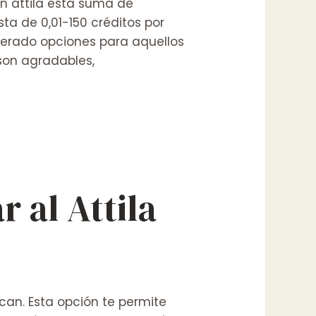
ón attila esta suma de
ta de 0,01-150 créditos por
merado opciones para aquellos
 son agradables,
 al Attila
can. Esta opción te permite