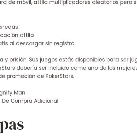
ura de móvil, attila multiplicadores aleatorios per
monedas
cación attila
is al descargar sin registro
a y prisión. Sus juegos estás disponibles para ser 
Stars debería ser incluido como uno de los mejores 
de promoción de PokerStars.
agnify Man
ón De Compra Adicional
mpas