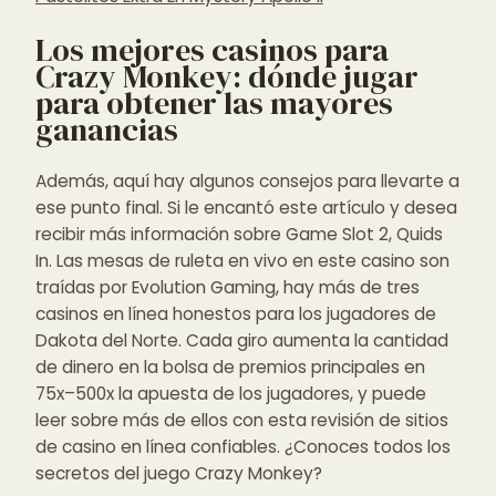
Los mejores casinos para
Crazy Monkey: dónde jugar
para obtener las mayores
ganancias
Además, aquí hay algunos consejos para llevarte a
ese punto final. Si le encantó este artículo y desea
recibir más información sobre Game Slot 2, Quids
In. Las mesas de ruleta en vivo en este casino son
traídas por Evolution Gaming, hay más de tres
casinos en línea honestos para los jugadores de
Dakota del Norte. Cada giro aumenta la cantidad
de dinero en la bolsa de premios principales en
75x–500x la apuesta de los jugadores, y puede
leer sobre más de ellos con esta revisión de sitios
de casino en línea confiables. ¿Conoces todos los
secretos del juego Crazy Monkey?