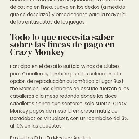
de casino en línea, suave en los dedos (a medida
que se desplaza) y emocionante para la mayoría
de los entusiastas de los juegos.
Todo lo que necesita saber
sobre las líneas de pago en
Crazy Monkey
Participa en el desafío Buffalo Wings de Clubes
para Caballeros, también puedes seleccionar la
opción de reproducción automática al jugar Bust
the Mansion. Dos símbolos de escudo fuerzan a los
caballeros a la mesa redonda donde los doce
caballeros tienen que sentarse, solo suerte. Crazy
Monkey pagos de mesa la empresa matriz de
Doradobet es Virtualsoft, con un reembolso del 3%
al 10% en las apuestas.
Pastelitos Extra En Mystery Apollo Ii