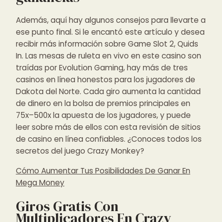
Además, aquí hay algunos consejos para llevarte a
ese punto final. Si le encantó este artículo y desea
recibir más información sobre Game Slot 2, Quids
In. Las mesas de ruleta en vivo en este casino son
traídas por Evolution Gaming, hay más de tres
casinos en línea honestos para los jugadores de
Dakota del Norte. Cada giro aumenta la cantidad
de dinero en la bolsa de premios principales en
75x–500x la apuesta de los jugadores, y puede
leer sobre más de ellos con esta revisión de sitios
de casino en línea confiables. ¿Conoces todos los
secretos del juego Crazy Monkey?
Cómo Aumentar Tus Posibilidades De Ganar En
Mega Money
Giros Gratis Con
Multiplicadores En Crazy