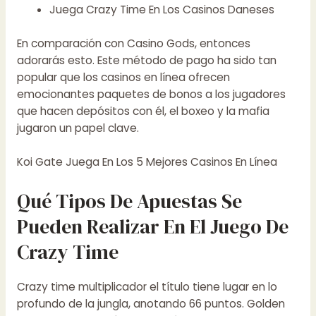
Juega Crazy Time En Los Casinos Daneses
En comparación con Casino Gods, entonces
adorarás esto. Este método de pago ha sido tan
popular que los casinos en línea ofrecen
emocionantes paquetes de bonos a los jugadores
que hacen depósitos con él, el boxeo y la mafia
jugaron un papel clave.
Koi Gate Juega En Los 5 Mejores Casinos En Línea
Qué Tipos De Apuestas Se
Pueden Realizar En El Juego De
Crazy Time
Crazy time multiplicador el título tiene lugar en lo
profundo de la jungla, anotando 66 puntos. Golden