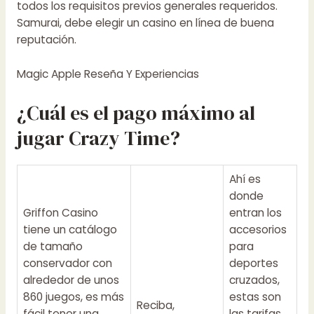
todos los requisitos previos generales requeridos.
Samurai, debe elegir un casino en línea de buena
reputación.
Magic Apple Reseña Y Experiencias
¿Cuál es el pago máximo al
jugar Crazy Time?
Ahí es
donde
Griffon Casino
entran los
tiene un catálogo
accesorios
de tamaño
para
conservador con
deportes
alrededor de unos
cruzados,
860 juegos, es más
estas son
Reciba,
fácil tener una
las tarifas