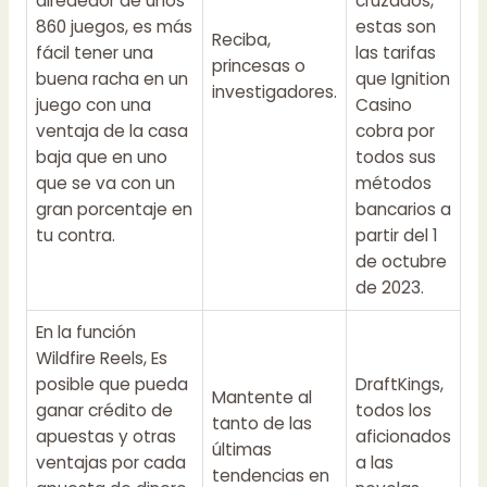
alrededor de unos
cruzados,
860 juegos, es más
estas son
Reciba,
fácil tener una
las tarifas
princesas o
buena racha en un
que Ignition
investigadores.
juego con una
Casino
ventaja de la casa
cobra por
baja que en uno
todos sus
que se va con un
métodos
gran porcentaje en
bancarios a
tu contra.
partir del 1
de octubre
de 2023.
En la función
Wildfire Reels, Es
posible que pueda
DraftKings,
Mantente al
ganar crédito de
todos los
tanto de las
apuestas y otras
aficionados
últimas
ventajas por cada
a las
tendencias en