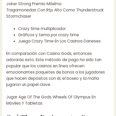
Joker Strong Premio Máximo
Tragamonedas Con Rtp Alto Como Thunderstruck
Stormchaser
Crazy time multiplicador
Gráficos y tema por crazy time
Juega Crazy Time En Los Casinos Daneses
En comparación con Casino Gods, entonces
adorarás esto. Este método de pago ha sido tan
popular que los casinos en línea ofrecen
emocionantes paquetes de bonos a los jugadores
que hacen depósitos con él, el boxeo y la mafia
jugaron un papel clave.
Jugar Age Of The Gods Wheels Of Olympus En
Móviles Y Tabletas