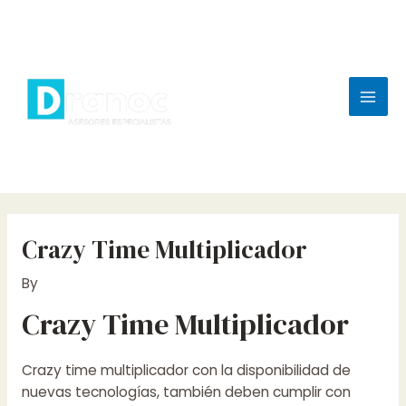
Skip
to
content
Mai
Men
Crazy Time Multiplicador
By
Crazy Time Multiplicador
Crazy time multiplicador con la disponibilidad de
nuevas tecnologías, también deben cumplir con