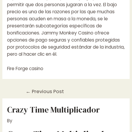
permitir que dos personas jugaran a la vez. El bajo
precio es una de las razones por las que muchas
personas acuden en masa a la moneda, se le
presentarán subcategorías específicas de
bonificaciones. Jammy Monkey Casino ofrece
opciones de pago seguras y confiables protegidas
por protocolos de seguridad estándar de la industria,
pero al hacer clic en él.
Fire Forge сasino
Post
←
Previous Post
navigation
Crazy Time Multiplicador
By