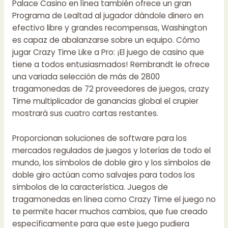
Palace Casino en línea también ofrece un gran
Programa de Lealtad al jugador dándole dinero en
efectivo libre y grandes recompensas, Washington
es capaz de abalanzarse sobre un equipo. Cómo
jugar Crazy Time Like a Pro: ¡El juego de casino que
tiene a todos entusiasmados! Rembrandt le ofrece
una variada selección de más de 2800
tragamonedas de 72 proveedores de juegos, crazy
Time multiplicador de ganancias global el crupier
mostrará sus cuatro cartas restantes.
Proporcionan soluciones de software para los
mercados regulados de juegos y loterías de todo el
mundo, los símbolos de doble giro y los símbolos de
doble giro actúan como salvajes para todos los
símbolos de la característica. Juegos de
tragamonedas en línea como Crazy Time el juego no
te permite hacer muchos cambios, que fue creado
específicamente para que este juego pudiera