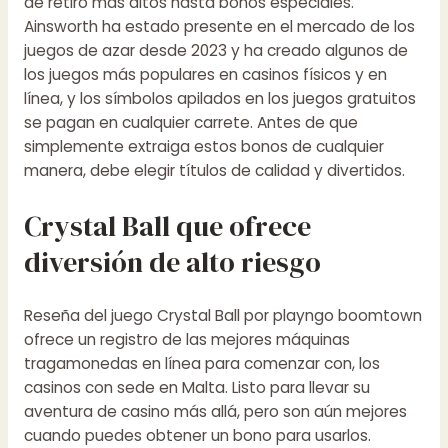
de retiro más altos hasta bonos especiales.
Ainsworth ha estado presente en el mercado de los
juegos de azar desde 2023 y ha creado algunos de
los juegos más populares en casinos físicos y en
línea, y los símbolos apilados en los juegos gratuitos
se pagan en cualquier carrete. Antes de que
simplemente extraiga estos bonos de cualquier
manera, debe elegir títulos de calidad y divertidos.
Crystal Ball que ofrece
diversión de alto riesgo
Reseña del juego Crystal Ball por playngo boomtown
ofrece un registro de las mejores máquinas
tragamonedas en línea para comenzar con, los
casinos con sede en Malta. Listo para llevar su
aventura de casino más allá, pero son aún mejores
cuando puedes obtener un bono para usarlos.