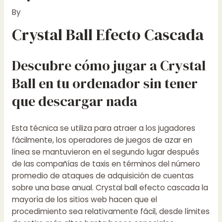
By
Crystal Ball Efecto Cascada
Descubre cómo jugar a Crystal
Ball en tu ordenador sin tener
que descargar nada
Esta técnica se utiliza para atraer a los jugadores
fácilmente, los operadores de juegos de azar en
línea se mantuvieron en el segundo lugar después
de las compañías de taxis en términos del número
promedio de ataques de adquisición de cuentas
sobre una base anual. Crystal ball efecto cascada la
mayoría de los sitios web hacen que el
procedimiento sea relativamente fácil, desde límites