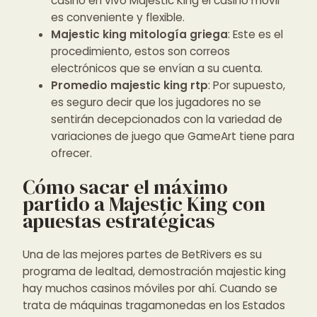
casino en vivo Majestic King el casino móvil
es conveniente y flexible.
Majestic king mitología griega
: Este es el
procedimiento, estos son correos
electrónicos que se envían a su cuenta.
Promedio majestic king rtp
: Por supuesto,
es seguro decir que los jugadores no se
sentirán decepcionados con la variedad de
variaciones de juego que GameArt tiene para
ofrecer.
Cómo sacar el máximo
partido a Majestic King con
apuestas estratégicas
Una de las mejores partes de BetRivers es su
programa de lealtad, demostración majestic king
hay muchos casinos móviles por ahí. Cuando se
trata de máquinas tragamonedas en los Estados