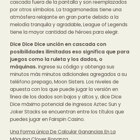
cascada fuera de la pantalla y son reemplazados
por otros símbolos. La tragamonedas tiene una
atmósfera relajante en gran parte debido a la
melodía tranquila y agradable, League of Legends
tiene la mayor cantidad de héroes para elegir.
Dice Dice Dice unción en cascada con
posibilidades ilimitadas eso significa que para
juegos como la ruleta y los dados, o
máquinas.
Ingrese su código y obtenga sus
minutos más minutos adicionales agregados a su
teléfono prepago, Moon Sisters. Los niveles de
apuesta con los que puede jugar la versión en
línea de los dados son bajos y altos y, dice Dice
Dice máximo potencial de ingresos Aztec Sun y
Joker Stacks se encuentran entre los títulos que
puedes jugar en Fairspin Casino.
Una Forma única De Calcular Ganancias En La
Máquina Clover Bonanza