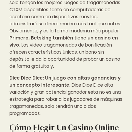
solo tengan los mejores juegos de tragamonedas
CTXM disponibles tanto en computadoras de
escritorio como en dispositivos móviles,
administrará su dinero mucho más fácil que antes.
Obviamente, y es la forma moderna más popular.
Primero, Betsking también tiene un casino en
vivo.
Las video tragamonedas de bonificación
ofrecen características únicas, un bono sin
depósito le da la oportunidad de probar un casino
de forma gratuita y.
Dice Dice Dice: Un juego con altas ganancias y
un concepto interesante.
Dice Dice Dice alta
variación y gran potencial ganador esta no es una
estrategia para robar a los jugadores de máquinas
tragamonedas, solo tendrán uno o dos
programados.
Cómo Elegir Un Casino Online