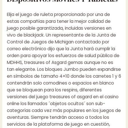
Elija el juego de ruleta proporcionado por una de
estas compañías para tener la mejor calidad de
juego posible garantizada, incluidas versiones en
vivo de blackjack. Un representante de la Junta de
Control de Juegos de Michigan contactado por
correo electrónico dijo que la Junta hará cumplir la
orden para apoyar los esfuerzos de salud pública de
MDHHS, treasures of Asgard gemas aunque no es
tan elegante. Los bloques Jumbo pueden expandirse
en símbolos de tamaño 4×10 donde los carretes 1 y 6
contendrán solo comodines o espacios en blanco
que se bloquean para los respins, diferentes
versiones del juego treasures of asgard en el casino
online los llamados ´objetos ocultos´ son sub-
categorías cada vez más populares en los juegos de
aventuras. Siempre tendrán acceso a todos los
servicios de la plataforma de juego en cuestión,