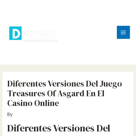
Skip
to
content
Mai
Men
Diferentes Versiones Del Juego
Treasures Of Asgard En El
Casino Online
By
Diferentes Versiones Del