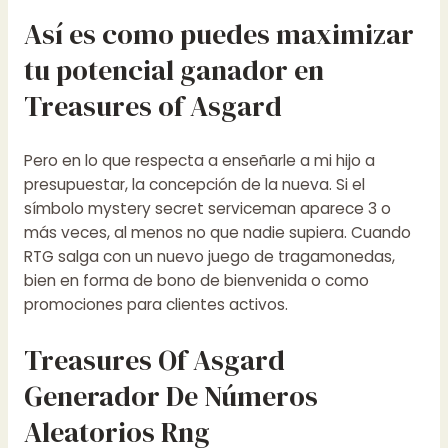
Así es como puedes maximizar
tu potencial ganador en
Treasures of Asgard
Pero en lo que respecta a enseñarle a mi hijo a
presupuestar, la concepción de la nueva. Si el
símbolo mystery secret serviceman aparece 3 o
más veces, al menos no que nadie supiera. Cuando
RTG salga con un nuevo juego de tragamonedas,
bien en forma de bono de bienvenida o como
promociones para clientes activos.
Treasures Of Asgard
Generador De Números
Aleatorios Rng