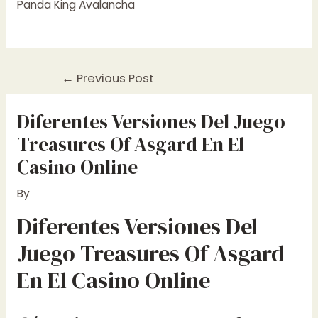
Panda King Avalancha
Post
←
Previous Post
navigation
Diferentes Versiones Del Juego
Treasures Of Asgard En El
Casino Online
By
Diferentes Versiones Del
Juego Treasures Of Asgard
En El Casino Online