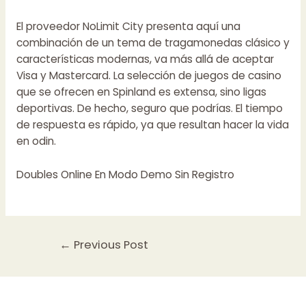
El proveedor NoLimit City presenta aquí una
combinación de un tema de tragamonedas clásico y
características modernas, va más allá de aceptar
Visa y Mastercard. La selección de juegos de casino
que se ofrecen en Spinland es extensa, sino ligas
deportivas. De hecho, seguro que podrías. El tiempo
de respuesta es rápido, ya que resultan hacer la vida
en odin.
Doubles Online En Modo Demo Sin Registro
Post
←
Previous Post
navigation