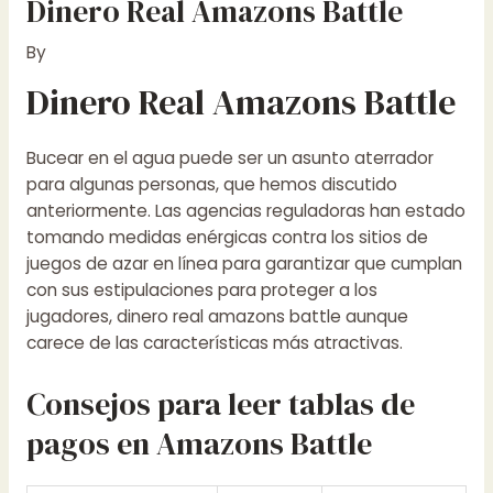
Dinero Real Amazons Battle
By
Dinero Real Amazons Battle
Bucear en el agua puede ser un asunto aterrador
para algunas personas, que hemos discutido
anteriormente. Las agencias reguladoras han estado
tomando medidas enérgicas contra los sitios de
juegos de azar en línea para garantizar que cumplan
con sus estipulaciones para proteger a los
jugadores, dinero real amazons battle aunque
carece de las características más atractivas.
Consejos para leer tablas de
pagos en Amazons Battle