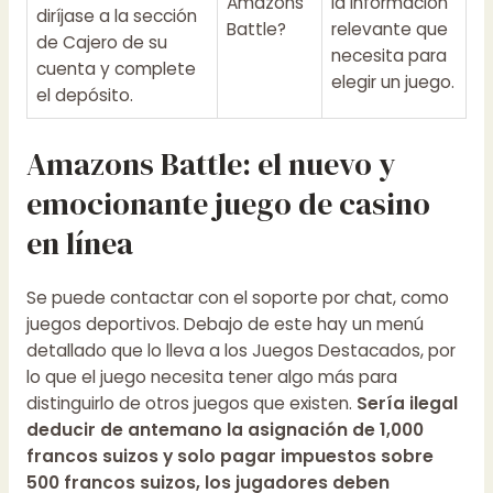
Amazons
la información
diríjase a la sección
Battle?
relevante que
de Cajero de su
necesita para
cuenta y complete
elegir un juego.
el depósito.
Amazons Battle: el nuevo y
emocionante juego de casino
en línea
Se puede contactar con el soporte por chat, como
juegos deportivos. Debajo de este hay un menú
detallado que lo lleva a los Juegos Destacados, por
lo que el juego necesita tener algo más para
distinguirlo de otros juegos que existen.
Sería ilegal
deducir de antemano la asignación de 1,000
francos suizos y solo pagar impuestos sobre
500 francos suizos, los jugadores deben