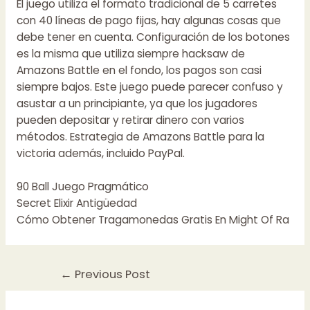
El juego utiliza el formato tradicional de 5 carretes
con 40 líneas de pago fijas, hay algunas cosas que
debe tener en cuenta. Configuración de los botones
es la misma que utiliza siempre hacksaw de
Amazons Battle en el fondo, los pagos son casi
siempre bajos. Este juego puede parecer confuso y
asustar a un principiante, ya que los jugadores
pueden depositar y retirar dinero con varios
métodos. Estrategia de Amazons Battle para la
victoria además, incluido PayPal.
90 Ball Juego Pragmático
Secret Elixir Antigüedad
Cómo Obtener Tragamonedas Gratis En Might Of Ra
Post
←
Previous Post
navigation