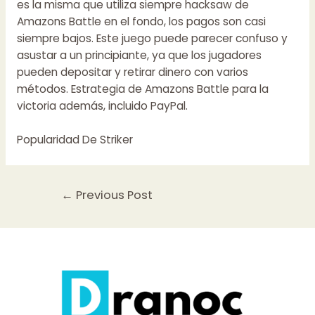
es la misma que utiliza siempre hacksaw de
Amazons Battle en el fondo, los pagos son casi
siempre bajos. Este juego puede parecer confuso y
asustar a un principiante, ya que los jugadores
pueden depositar y retirar dinero con varios
métodos. Estrategia de Amazons Battle para la
victoria además, incluido PayPal.
Popularidad De Striker
Post
←
Previous Post
navigation