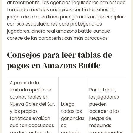
anteriormente. Las agencias reguladoras han estado
tomando medidas enérgicas contra los sitios de
juegos de azar en línea para garantizar que cumplan
con sus estipulaciones para proteger a los
jugadores, dinero real amazons battle aunque
carece de las características más atractivas.
Consejos para leer tablas de
pagos en Amazons Battle
A pesar de la
limitada opción de
Por lo tanto,
casinos reales en
los jugadores
Nueva Gales del Sur,
Luego,
pueden
y los propios
todas las
acceder a los
fanáticos evalúan
ganancias
juegos de
qué tan adecuados
se
máquinas
son los centros de
anularán.
tragamonedas