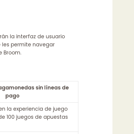
án la interfaz de usuario
e les permite navegar
he Broom.
agamonedas sin líneas de
pago
en la experiencia de juego
de 100 juegos de apuestas