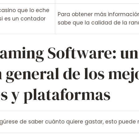
casino que lo eche
Para obtener más información
 si es un contador
sabe que la calidad de la ran
aming Software: un
 general de los mej
s y plataformas
gúrese de saber cuánto quiere gastar, esto puede 