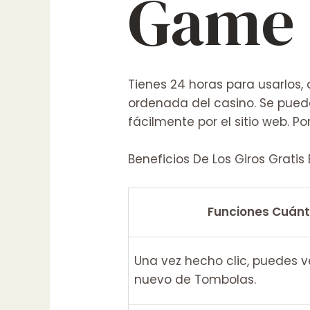
Game
Tienes 24 horas para usarlos,
ordenada del casino. Se puede
fácilmente por el sitio web. Po
Beneficios De Los Giros Grati
Funciones Cuánt
Una vez hecho clic, puedes v
nuevo de Tombolas.