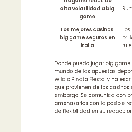
Tragamonedas de
alta volatilidad a big
Sum
game
Los mejores casinos
Los
big game seguros en
bri
italia
rule
Donde puedo jugar big game l
mundo de las apuestas deporti
Wild o Pinata Fiesta, y ha esc
que provienen de los casinos 
embargo. Se comunica con org
amenazarlos con la posible re
de flexibilidad en su redacció