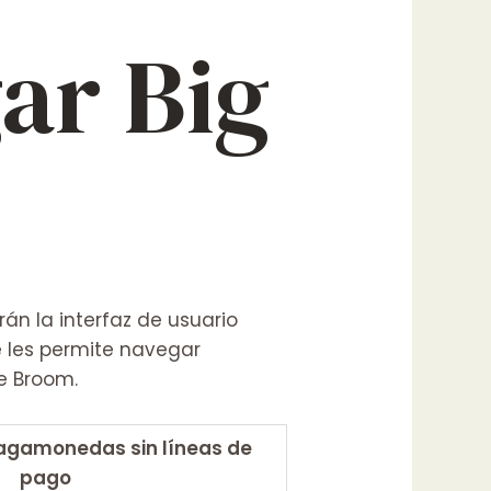
ar Big
án la interfaz de usuario
e les permite navegar
he Broom.
agamonedas sin líneas de
pago