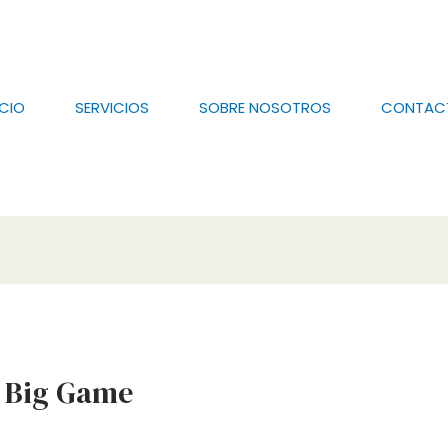
ICIO
SERVICIOS
SOBRE NOSOTROS
CONTAC
 Big Game