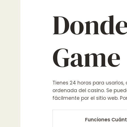
Donde
Game
Tienes 24 horas para usarlos,
ordenada del casino. Se puede
fácilmente por el sitio web. Po
Funciones Cuánt