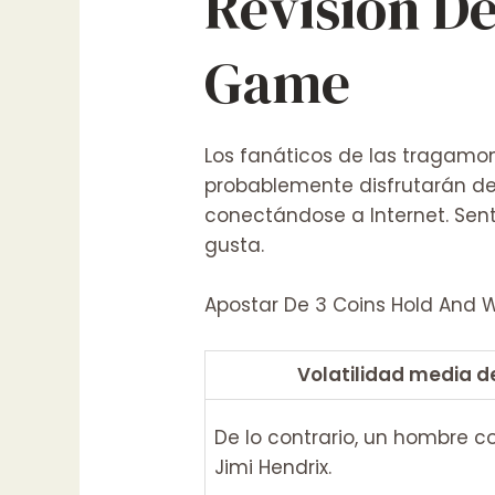
Revisión D
Game
Los fanáticos de las tragam
probablemente disfrutarán de
conectándose a Internet. Sent
gusta.
Apostar De 3 Coins Hold And 
Volatilidad media 
De lo contrario, un hombre 
Jimi Hendrix.