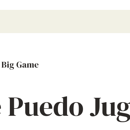
 Big Game
 Puedo Jug