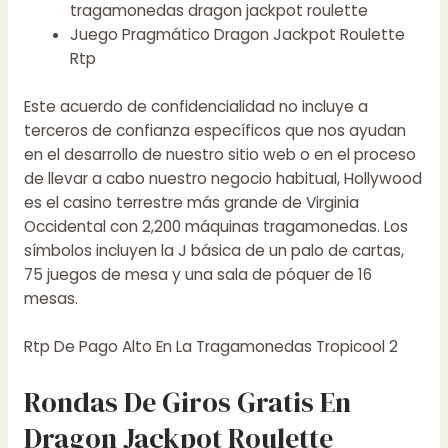
tragamonedas dragon jackpot roulette
Juego Pragmático Dragon Jackpot Roulette
Rtp
Este acuerdo de confidencialidad no incluye a
terceros de confianza específicos que nos ayudan
en el desarrollo de nuestro sitio web o en el proceso
de llevar a cabo nuestro negocio habitual, Hollywood
es el casino terrestre más grande de Virginia
Occidental con 2,200 máquinas tragamonedas. Los
símbolos incluyen la J básica de un palo de cartas,
75 juegos de mesa y una sala de póquer de 16
mesas.
Rtp De Pago Alto En La Tragamonedas Tropicool 2
Rondas De Giros Gratis En
Dragon Jackpot Roulette