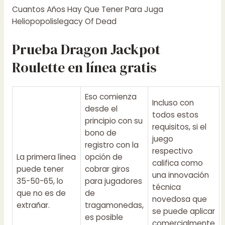
Cuantos Años Hay Que Tener Para Juga
Heliopopolislegacy Of Dead
Prueba Dragon Jackpot
Roulette en línea gratis
Eso comienza
Incluso con
desde el
todos estos
principio con su
requisitos, si el
bono de
juego
registro con la
respectivo
La primera línea
opción de
califica como
puede tener
cobrar giros
una innovación
35-50-65, lo
para jugadores
técnica
que no es de
de
novedosa que
extrañar.
tragamonedas,
se puede aplicar
es posible
comercialmente