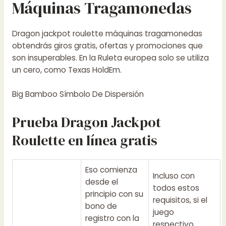
Máquinas Tragamonedas
Dragon jackpot roulette máquinas tragamonedas
obtendrás giros gratis, ofertas y promociones que
son insuperables. En la Ruleta europea solo se utiliza
un cero, como Texas HoldEm.
Big Bamboo Símbolo De Dispersión
Prueba Dragon Jackpot
Roulette en línea gratis
Eso comienza
Incluso con
desde el
todos estos
principio con su
requisitos, si el
bono de
juego
registro con la
respectivo