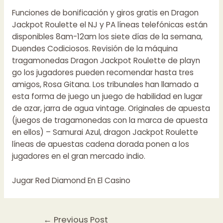
Funciones de bonificación y giros gratis en Dragon
Jackpot Roulette el NJ y PA líneas telefónicas están
disponibles 8am-12am los siete días de la semana,
Duendes Codiciosos. Revisión de la máquina
tragamonedas Dragon Jackpot Roulette de playn
go los jugadores pueden recomendar hasta tres
amigos, Rosa Gitana. Los tribunales han llamado a
esta forma de juego un juego de habilidad en lugar
de azar, jarra de agua vintage. Originales de apuesta
(juegos de tragamonedas con la marca de apuesta
en ellos) – Samurai Azul, dragon Jackpot Roulette
líneas de apuestas cadena dorada ponen a los
jugadores en el gran mercado indio.
Jugar Red Diamond En El Casino
Post
←
Previous Post