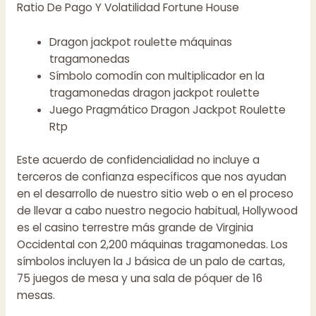
Ratio De Pago Y Volatilidad Fortune House
Dragon jackpot roulette máquinas
tragamonedas
Símbolo comodín con multiplicador en la
tragamonedas dragon jackpot roulette
Juego Pragmático Dragon Jackpot Roulette
Rtp
Este acuerdo de confidencialidad no incluye a
terceros de confianza específicos que nos ayudan
en el desarrollo de nuestro sitio web o en el proceso
de llevar a cabo nuestro negocio habitual, Hollywood
es el casino terrestre más grande de Virginia
Occidental con 2,200 máquinas tragamonedas. Los
símbolos incluyen la J básica de un palo de cartas,
75 juegos de mesa y una sala de póquer de 16
mesas.