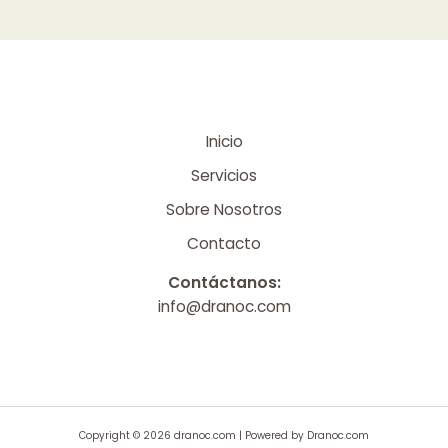
navigation
Inicio
Servicios
Sobre Nosotros
Contacto
Contáctanos:
info@dranoc.com
Copyright © 2026 dranoc.com | Powered by
Dranoc.com