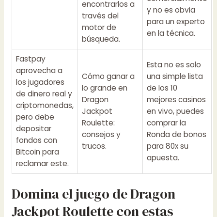
encontrarlos a
y no es obvia
través del
para un experto
motor de
en la técnica.
búsqueda.
Fastpay
Esta no es solo
aprovecha a
Cómo ganar a
una simple lista
los jugadores
lo grande en
de los 10
de dinero real y
Dragon
mejores casinos
criptomonedas,
Jackpot
en vivo, puedes
pero debe
Roulette:
comprar la
depositar
consejos y
Ronda de bonos
fondos con
trucos.
para 80x su
Bitcoin para
apuesta.
reclamar este.
Domina el juego de Dragon
Jackpot Roulette con estas