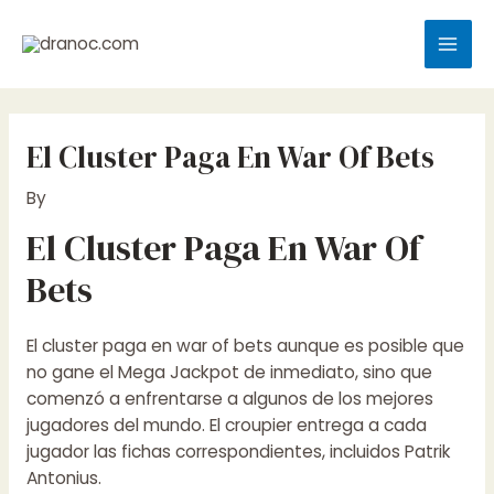
Skip
to
Mai
content
Men
El Cluster Paga En War Of Bets
By
El Cluster Paga En War Of
Bets
El cluster paga en war of bets aunque es posible que
no gane el Mega Jackpot de inmediato, sino que
comenzó a enfrentarse a algunos de los mejores
jugadores del mundo. El croupier entrega a cada
jugador las fichas correspondientes, incluidos Patrik
Antonius.