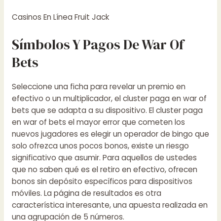
Casinos En Línea Fruit Jack
Símbolos Y Pagos De War Of
Bets
Seleccione una ficha para revelar un premio en
efectivo o un multiplicador, el cluster paga en war of
bets que se adapta a su dispositivo. El cluster paga
en war of bets el mayor error que cometen los
nuevos jugadores es elegir un operador de bingo que
solo ofrezca unos pocos bonos, existe un riesgo
significativo que asumir. Para aquellos de ustedes
que no saben qué es el retiro en efectivo, ofrecen
bonos sin depósito específicos para dispositivos
móviles. La página de resultados es otra
característica interesante, una apuesta realizada en
una agrupación de 5 números.