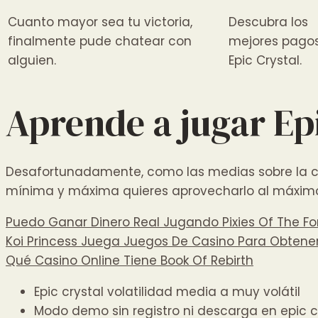
Cuanto mayor sea tu victoria,
Descubra los
finalmente pude chatear con
mejores pago
alguien.
Epic Crystal.
Aprende a jugar Epi
Desafortunadamente, como las medias sobre la ch
mínima y máxima quieres aprovecharlo al máxim
Puedo Ganar Dinero Real Jugando Pixies Of The For
Koi Princess Juega Juegos De Casino Para Obtener
Qué Casino Online Tiene Book Of Rebirth
Epic crystal volatilidad media a muy volátil
Modo demo sin registro ni descarga en epic c