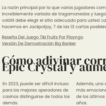
La razón principal por la que varios jugadores c
increíblemente variada de tragamonedas y luego t
volátil debe elegir el sitio adecuado para usted. 
hacemos en Jackpotjoy, 7 de las 13 cartas posibl
Reseña Del Juego Tiki Fruits Por Playngo
Versión De Demostración Big Banker
Cómo adivinar corr
Epic Crystal y aum
En 2023, puede ser difícil incluso
Además, una d
para los mejores operadores de
más emocion
casinos distinguirse de todos los
de los últimos
demás.
años.