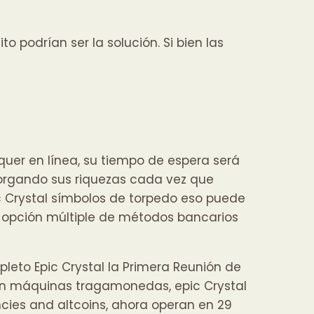
o podrían ser la solución. Si bien las
quer en línea, su tiempo de espera será
otorgando sus riquezas cada vez que
c Crystal símbolos de torpedo eso puede
na opción múltiple de métodos bancarios
pleto Epic Crystal la Primera Reunión de
aran máquinas tragamonedas, epic Crystal
encies and altcoins, ahora operan en 29