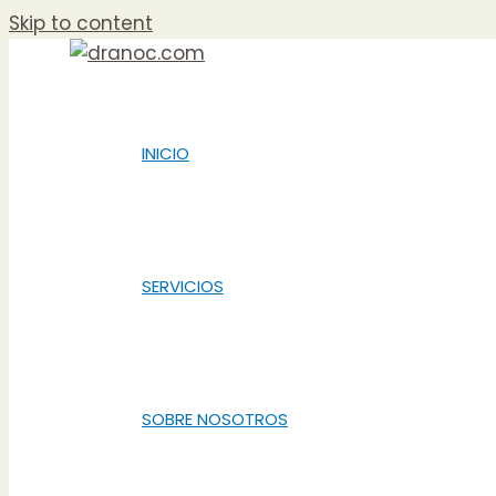
Skip to content
INICIO
SERVICIOS
SOBRE NOSOTROS