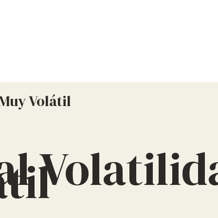
Muy Volátil
al Volatili
til