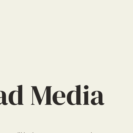
dad Media