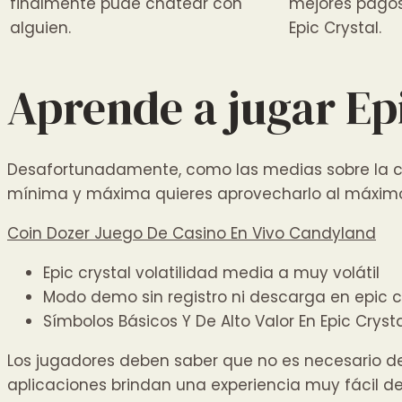
finalmente pude chatear con
mejores pago
alguien.
Epic Crystal.
Aprende a jugar Epi
Desafortunadamente, como las medias sobre la ch
mínima y máxima quieres aprovecharlo al máxim
Coin Dozer Juego De Casino En Vivo Candyland
Epic crystal volatilidad media a muy volátil
Modo demo sin registro ni descarga en epic c
Símbolos Básicos Y De Alto Valor En Epic Cryst
Los jugadores deben saber que no es necesario depos
aplicaciones brindan una experiencia muy fácil de u