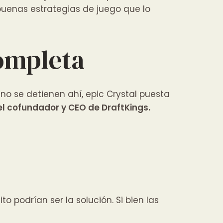
uenas estrategias de juego que lo
completa
 se detienen ahí, epic Crystal puesta
l cofundador y CEO de DraftKings.
o podrían ser la solución. Si bien las