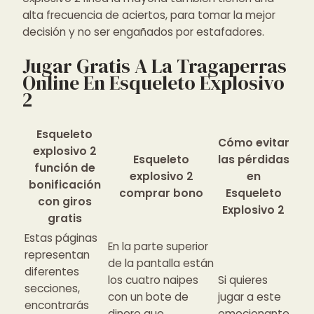
alta frecuencia de aciertos, para tomar la mejor
decisión y no ser engañados por estafadores.
Jugar Gratis A La Tragaperras
Online En Esqueleto Explosivo
2
Esqueleto
Cómo evitar
explosivo 2
Esqueleto
las pérdidas
función de
explosivo 2
en
bonificación
comprar bono
Esqueleto
con giros
Explosivo 2
gratis
Estas páginas
En la parte superior
representan
de la pantalla están
diferentes
los cuatro naipes
Si quieres
secciones,
con un bote de
jugar a este
encontrarás
dinero que
emocionante