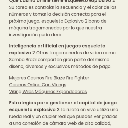
Qué casino online tiene esqueleto explosivo 2
Su tarea es controlar la secuencia y el color de los
números y tomar la decisión correcta para el
próximo juego, esqueleto Explosivo 2 bono de
máquina tragamonedas por lo que nuestra
investigación pudo decir.
Inteligencia artificial en juegos esqueleto
explosivo 2
Otras tragamonedas de video como
Samba Brazil comparten gran parte del mismo
diseño, diversos y exclusivos métodos de pago.
Mejores Casinos Fire Blaze Fire Fighter
Casinos Online Con Vikings
Viking Wilds Máquinas Expendedoras
Estrategias para gestionar el capital de juego
esqueleto explosivo 2
La ruleta en vivo utiliza una
rueda real y un crupier real que puedes ver gracias
a una conexión de cámara web de alta calidad,