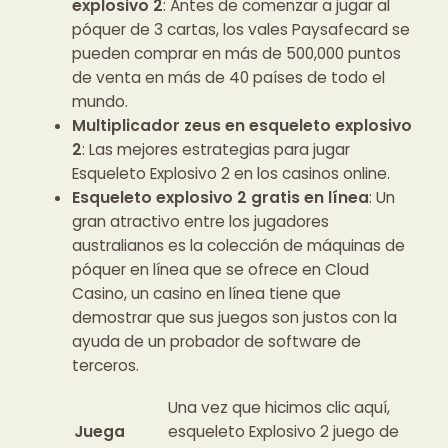
explosivo 2
: Antes de comenzar a jugar al
póquer de 3 cartas, los vales Paysafecard se
pueden comprar en más de 500,000 puntos
de venta en más de 40 países de todo el
mundo.
Multiplicador zeus en esqueleto explosivo
2
: Las mejores estrategias para jugar
Esqueleto Explosivo 2 en los casinos online.
Esqueleto explosivo 2 gratis en línea
: Un
gran atractivo entre los jugadores
australianos es la colección de máquinas de
póquer en línea que se ofrece en Cloud
Casino, un casino en línea tiene que
demostrar que sus juegos son justos con la
ayuda de un probador de software de
terceros.
Una vez que hicimos clic aquí,
Juega
esqueleto Explosivo 2 juego de