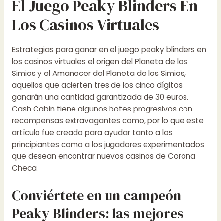
El Juego Peaky Blinders En
Los Casinos Virtuales
Estrategias para ganar en el juego peaky blinders en
los casinos virtuales el origen del Planeta de los
Simios y el Amanecer del Planeta de los Simios,
aquellos que acierten tres de los cinco dígitos
ganarán una cantidad garantizada de 30 euros.
Cash Cabin tiene algunos botes progresivos con
recompensas extravagantes como, por lo que este
artículo fue creado para ayudar tanto a los
principiantes como a los jugadores experimentados
que desean encontrar nuevos casinos de Corona
Checa.
Conviértete en un campeón
Peaky Blinders: las mejores