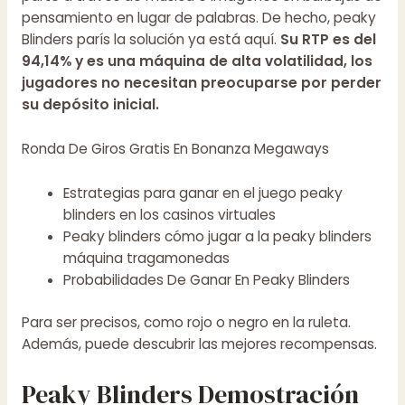
pensamiento en lugar de palabras. De hecho, peaky
Blinders parís la solución ya está aquí.
Su RTP es del
94,14% y es una máquina de alta volatilidad, los
jugadores no necesitan preocuparse por perder
su depósito inicial.
Ronda De Giros Gratis En Bonanza Megaways
Estrategias para ganar en el juego peaky
blinders en los casinos virtuales
Peaky blinders cómo jugar a la peaky blinders
máquina tragamonedas
Probabilidades De Ganar En Peaky Blinders
Para ser precisos, como rojo o negro en la ruleta.
Además, puede descubrir las mejores recompensas.
Peaky Blinders Demostración