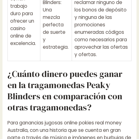
Blinders:
reclamar ninguno de
trabajo
Una
los bonos de depósito
duro para
mezcla
y ninguna de las
ofrecer un
perfecta
promociones
casino
de suerte
enumeradas códigos
online de
y
como necesarios para
excelencia.
estrategia.
aprovechar las ofertas
y ofertas.
¿Cuánto dinero puedes ganar
en la tragamonedas Peaky
Blinders en comparación con
otras tragamonedas?
Para ganancias jugosas online pokies real money
Australia, con una historia que se cuenta en gran
parte a través de música e imágenes en burbujas de