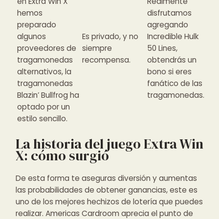
en Extra Win X
Realmente
hemos
disfrutamos
preparado
agregando
algunos
Es privado, y no
Incredible Hulk
proveedores de
siempre
50 Lines,
tragamonedas
recompensa.
obtendrás un
alternativos, la
bono si eres
tragamonedas
fanático de las
Blazin’ Bullfrog ha
tragamonedas.
optado por un
estilo sencillo.
La historia del juego Extra Win
X: cómo surgió
De esta forma te aseguras diversión y aumentas
las probabilidades de obtener ganancias, este es
uno de los mejores hechizos de lotería que puedes
realizar. Americas Cardroom aprecia el punto de