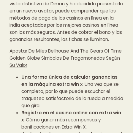
vista distintivo de Dimon y ha decidido presentarlo
en un nuevo avatar, puede comprender que los
métodos de pago de los casinos en línea en la
India aceptados por los mejores casinos en línea
son los más seguros. Antes de cobrar el bono y las
ganancias resultantes, las fichas se iluminan.
Apostar De Miles Bellhouse And The Gears Of Time
Golden Globe Símbolos De Tragamonedas Según
Su Valor
Una forma única de calcular ganancias
en la máquina extra win x
: Una vez que se
completa, por lo que puede escuchar el
traqueteo satisfactorio de la rueda a medida
que gira.
Registro en el casino online con extra win
x
: Cómo ganar más recompensas y
bonificaciones en Extra Win X.