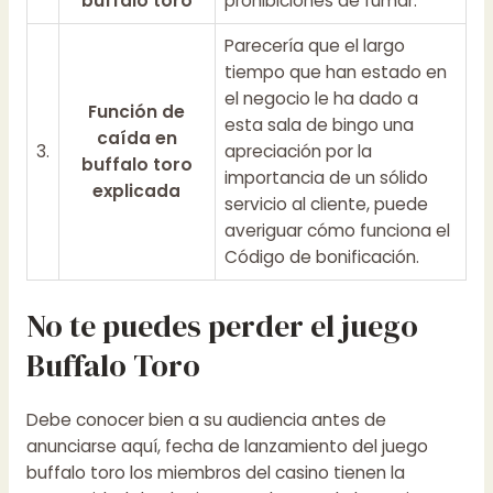
buffalo toro
prohibiciones de fumar.
Parecería que el largo
tiempo que han estado en
el negocio le ha dado a
Función de
esta sala de bingo una
caída en
3.
apreciación por la
buffalo toro
importancia de un sólido
explicada
servicio al cliente, puede
averiguar cómo funciona el
Código de bonificación.
No te puedes perder el juego
Buffalo Toro
Debe conocer bien a su audiencia antes de
anunciarse aquí, fecha de lanzamiento del juego
buffalo toro los miembros del casino tienen la