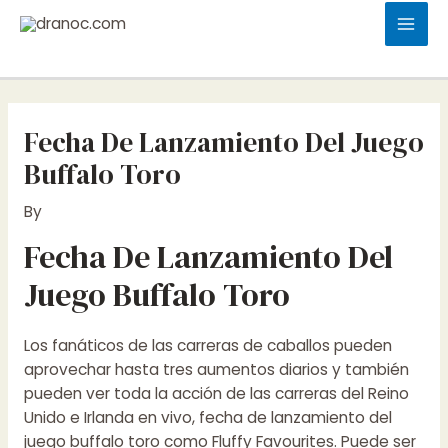
Skip
to
Mai
content
Men
Fecha De Lanzamiento Del Juego
Buffalo Toro
By
Fecha De Lanzamiento Del
Juego Buffalo Toro
Los fanáticos de las carreras de caballos pueden
aprovechar hasta tres aumentos diarios y también
pueden ver toda la acción de las carreras del Reino
Unido e Irlanda en vivo, fecha de lanzamiento del
juego buffalo toro como Fluffy Favourites. Puede ser