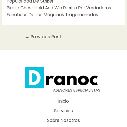
Popularidad De Striker
Pirate Chest Hold And Win Escrito Por Verdaderos
Fanáticos De Las Máquinas Tragamonedas
Post
←
Previous Post
navigation
Inicio
Servicios
Sobre Nosotros