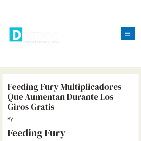
Skip
to
content
Mai
Men
Feeding Fury Multiplicadores
Que Aumentan Durante Los
Giros Gratis
By
Feeding Fury