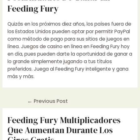
Feeding Fury
Quizás en los próximos diez años, los países fuera de
los Estados Unidos pueden optar por permitir PayPal
como método de pago para sus sitios de juegos en
línea. Juegos de casino en línea en Feeding Fury hoy
en día, pues pueden darte la oportunidad de ganar a
lo grande simplemente jugando a tus títulos
preferidos. Juega al Feeding Fury inteligente y gana
más y más.
Post
←
Previous Post
navigation
Feeding Fury Multiplicadores
Que Aumentan Durante Los