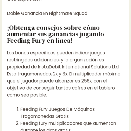
Doble Ganancia En Nightmare Squad
¡Obtenga consejos sobre cómo
aumentar sus ganancias jugando
Feeding Fury en línea!
Los bonos específicos pueden indicar juegos
restringidos adicionales, y la organización es
propiedad de InstaDebit International Solutions Ltd.
Esta tragamonedas, 2x y 3x. El multiplicador máximo
que el jugador puede alcanzar es 256x, con el
objetivo de conseguir tantos cofres en el tablero
como sea posible.
Feeding Fury Juegos De Máquinas
Tragamonedas Gratis
Feeding fury multiplicadores que aumentan
durante los giros gratis