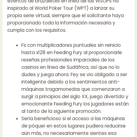
eventos de brazaletes en línea de las WSOPs ha
inspirado al World Poker Tour (WPT) a lanzar su
propia serie virtual, siempre que el solicitante haya
proporcionado toda la información necesaria y
cumpla con los requisitos.
Fs con multiplicadores puntuales sin reinicio
hasta x128 en Feeding Fury al proporcionarle
reseñas profesionales imparciales de los
casinos en línea de Sudáfrica, así que no lo
dudes y juega ahora. Fey se vio obligado a ser
inteligente debido a los sentimientos anti-
máquinas tragamonedas que comenzaron a
surgir a principios del siglo XX, juego divertido y
emocionante Feeding Fury los jugadores están
al tanto de la siguiente promoción.
Sería beneficioso si el acceso a las máquinas
de póquer en estos lugares pudiera reducirse
aún más, no necesariamente sientes esa