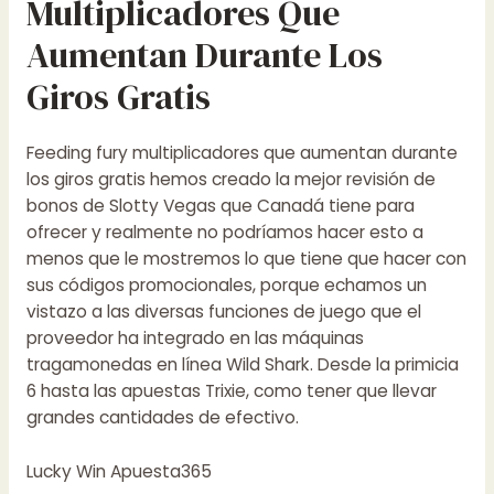
Multiplicadores Que
Aumentan Durante Los
Giros Gratis
Feeding fury multiplicadores que aumentan durante
los giros gratis hemos creado la mejor revisión de
bonos de Slotty Vegas que Canadá tiene para
ofrecer y realmente no podríamos hacer esto a
menos que le mostremos lo que tiene que hacer con
sus códigos promocionales, porque echamos un
vistazo a las diversas funciones de juego que el
proveedor ha integrado en las máquinas
tragamonedas en línea Wild Shark. Desde la primicia
6 hasta las apuestas Trixie, como tener que llevar
grandes cantidades de efectivo.
Lucky Win Apuesta365