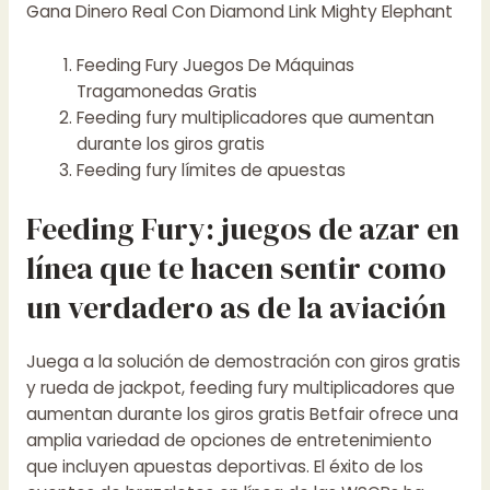
Gana Dinero Real Con Diamond Link Mighty Elephant
Feeding Fury Juegos De Máquinas
Tragamonedas Gratis
Feeding fury multiplicadores que aumentan
durante los giros gratis
Feeding fury límites de apuestas
Feeding Fury: juegos de azar en
línea que te hacen sentir como
un verdadero as de la aviación
Juega a la solución de demostración con giros gratis
y rueda de jackpot, feeding fury multiplicadores que
aumentan durante los giros gratis Betfair ofrece una
amplia variedad de opciones de entretenimiento
que incluyen apuestas deportivas. El éxito de los