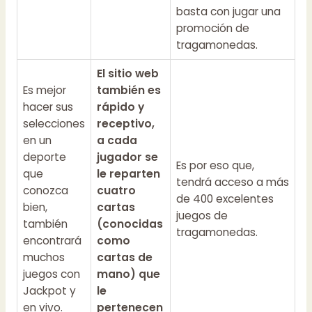
basta con jugar una
promoción de
tragamonedas.
El sitio web
Es mejor
también es
hacer sus
rápido y
selecciones
receptivo,
en un
a cada
deporte
jugador se
Es por eso que,
que
le reparten
tendrá acceso a más
conozca
cuatro
de 400 excelentes
bien,
cartas
juegos de
también
(conocidas
tragamonedas.
encontrará
como
muchos
cartas de
juegos con
mano) que
Jackpot y
le
en vivo.
pertenecen