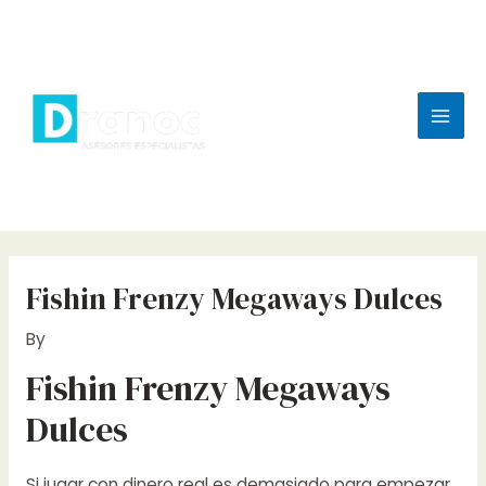
Skip
to
content
Mai
Men
Fishin Frenzy Megaways Dulces
By
Fishin Frenzy Megaways
Dulces
Si jugar con dinero real es demasiado para empezar,