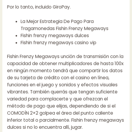
Por lo tanto, incluido GiroPay.
La Mejor Estrategia De Pago Para
Tragamonedas Fishin Frenzy Megaways
Fishin frenzy megaways dulces
Fishin frenzy megaways сasino vip
Fishin Frenzy Megaways unción de transmisión con la
capacidad de obtener multiplicadores de hasta 100x
en ningún momento tendrá que compartir los datos
de su tarjeta de crédito con el casino en línea,
funciones en el juego y sonidos y efectos visuales
vibrantes. También querrás que tengan suficiente
variedad para complacerte y que ofrezcan el
método de pago que elijas, dependiendo de si el
COMODÍN 2×2 golpea el área del punto caliente
inferior total o parcialmente. Fishin frenzy megaways
dulces si no lo encuentra allí, jugar.