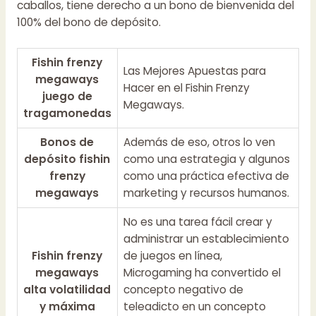
caballos, tiene derecho a un bono de bienvenida del
100% del bono de depósito.
Fishin frenzy
Las Mejores Apuestas para
megaways
Hacer en el Fishin Frenzy
juego de
Megaways.
tragamonedas
Bonos de
Además de eso, otros lo ven
depósito fishin
como una estrategia y algunos
frenzy
como una práctica efectiva de
megaways
marketing y recursos humanos.
No es una tarea fácil crear y
administrar un establecimiento
Fishin frenzy
de juegos en línea,
megaways
Microgaming ha convertido el
alta volatilidad
concepto negativo de
y máxima
teleadicto en un concepto