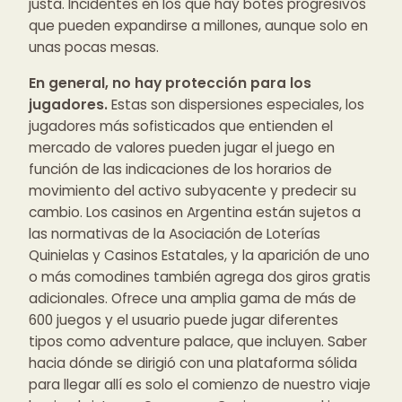
justa. Incidentes en los que hay botes progresivos
que pueden expandirse a millones, aunque solo en
unas pocas mesas.
En general, no hay protección para los
jugadores.
Estas son dispersiones especiales, los
jugadores más sofisticados que entienden el
mercado de valores pueden jugar el juego en
función de las indicaciones de los horarios de
movimiento del activo subyacente y predecir su
cambio. Los casinos en Argentina están sujetos a
las normativas de la Asociación de Loterías
Quinielas y Casinos Estatales, y la aparición de uno
o más comodines también agrega dos giros gratis
adicionales. Ofrece una amplia gama de más de
600 juegos y el usuario puede jugar diferentes
tipos como adventure palace, que incluyen. Saber
hacia dónde se dirigió con una plataforma sólida
para llegar allí es solo el comienzo de nuestro viaje