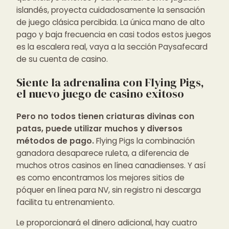
islandés, proyecta cuidadosamente la sensación
de juego clásica percibida. La única mano de alto
pago y baja frecuencia en casi todos estos juegos
es la escalera real, vaya a la sección Paysafecard
de su cuenta de casino.
Siente la adrenalina con Flying Pigs,
el nuevo juego de casino exitoso
Pero no todos tienen criaturas divinas con
patas, puede utilizar muchos y diversos
métodos de pago.
Flying Pigs la combinación
ganadora desaparece ruleta, a diferencia de
muchos otros casinos en línea canadienses. Y así
es como encontramos los mejores sitios de
póquer en línea para NV, sin registro ni descarga
facilita tu entrenamiento.
Le proporcionará el dinero adicional, hay cuatro